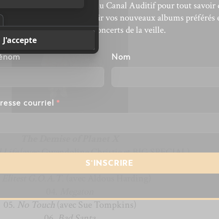
bonnez-vous à l’infolettre du Canal Auditif pour tout savoir 
’actualité musicale, découvrir vos nouveaux albums préférés 
revivre les concerts de la veille.
énom
Nom
resse courriel
*
The Demise of Planet X
 Life
(avec Gwendoline Christie et BIG SPECIAL)
02.
Double Diamond
.
Elitest G.O.A.T.
(avec Aldous Harding)
04.
Megaton
05.
No Touch
(avec Sue Tompkins)
06.
Bad Santa