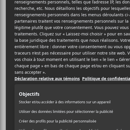
21 OCTOBRE 2025
LOUIS-PHILIPPE
PAR
LABRÈCHE
/ ÉLECTRONIQUE
/ PUNK/HARDCORE
PARTAGER
F
T
P
A
W
A
C
I
R
E
T
T
B
T
A
O
E
G
O
R
E
K
R