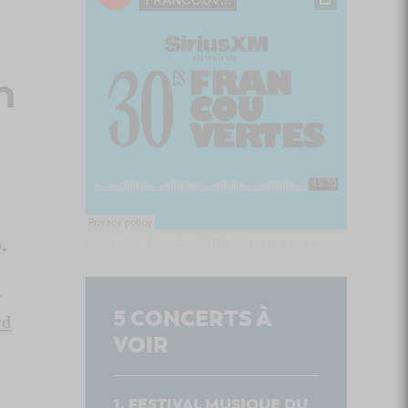
m
.
Culture Cible
·
FRANCOUVERTES 2026 - Les 9 demi-finalistes analysés à chaud! | Culture Cible
r
5
CONCERTS À
rd
VOIR
FESTIVAL MUSIQUE DU