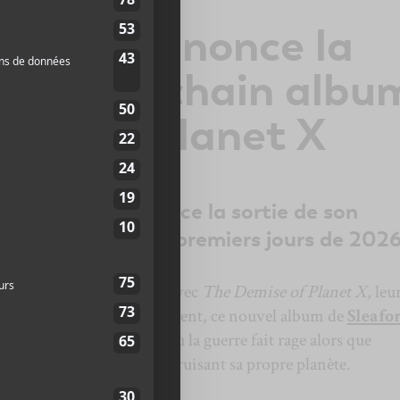
 Mods annonce la
e son prochain albu
mise of Planet X
eaford Mods annonce la sortie de son
i arrivera dès les premiers jours de 2026
lliamson sont de retour avec
The Demise of Planet X
, leu
tra le 16 janvier. Évidemment, ce nouvel album de
Sleafo
 les temps contemporains où la guerre fait rage alors que
er droit vers le mur en détruisant sa propre planète.