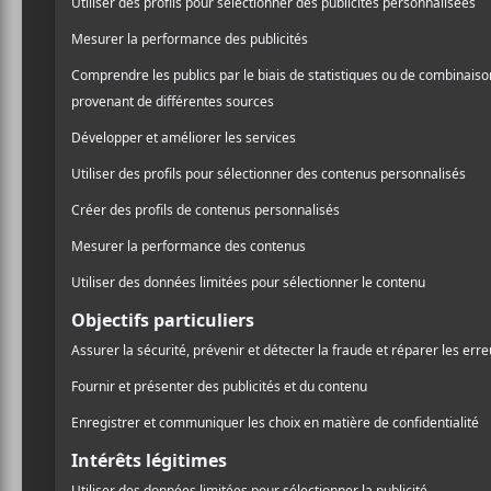
Sleaford
sortie d
: The De
Le duo anglais Sl
prochain album, qu
Andrew Fearn et Jason Wi
prochain album, qui paraî
Mods
fait de l’ironie sur
l’humanité semble se dirig