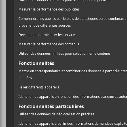
De l’album, Jason William
dans une immense incerti
nous avons écrit le dernie
cadavre sans vie. Trois ans
les séquelles psychologiqu
muté en une forme grotesq
vivre au milieu des ruine
psyché collective. Je ne v
vrille, mais on est vraim
sont vraiment fraîches et 
regarder les ingrédients de
Le premier extrait,
The Go
qui a joué dans
Wednesda
Aldous Harding
et plusieu