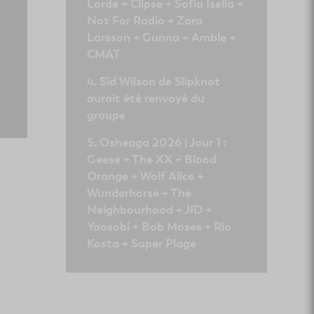
Lorde + Clipse + Sofia Isella +
Not For Radio + Zara
Larsson + Gunna + Amble +
CMAT
Sid Wilson de Slipknot
aurait été renvoyé du
groupe
Osheaga 2026 | Jour 1 :
Geese + The XX + Blood
Orange + Wolf Alice +
Wunderhorse + The
Neighbourhood + JID +
Yaosobi + Bob Moses + Rio
Kosta + Super Plage