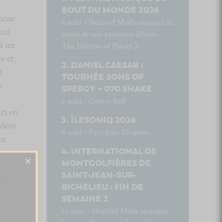
BOUT DU MONDE 2026
écue
6 août - Sleaford Mods annonce la
and
sortie de son prochain album :
 à un
The Demise of Planet X
e et
DANIEL CAESAR :
t
TOURNÉE SONS OF
e
SPERGY + 070 SHAKE
6 août - Centre Bell
rt en
ÎLESONIQ 2026
idées
8 août - Parc Jean-Drapeau
ur
INTERNATIONAL DE
×
MONTGOLFIÈRES DE
SAINT-JEAN-SUR-
tie,
RICHELIEU : FIN DE
SEMAINE 2
13 août - Sleaford Mods annonce