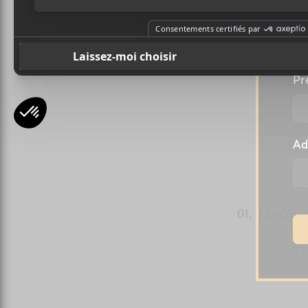
A
l
Pr
Ad
01.
The Good
03