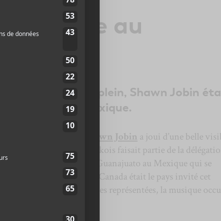
bin brille au
omne battait son plein, Shawn Jobin éta
r les foules au Mexique.
lbum
Éléphant
en 2017,
Shawn Jobin
a joui d’une belle visi
ici que le rappeur fransaskois faisait partie de la délégati
ts de la scène Cervantino
à Guanajuato au Mexique qui se
e dernier. Cette année, le Canada était le pays invité cet
que. Parmi les disciplines représentées, la musique occu