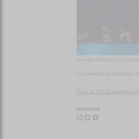
IssacRodolfoGarcía/Archi
La question maintenant es
Pour en lire davantage sur
PARTAGER
F
T
P
a
w
a
c
i
r
e
t
t