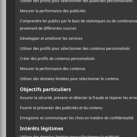
Shawn Jo
Mexique
Pendant que l’aut
en train de charme
Depuis la sortie de son a
sur la scène canadienne. Vo
Canada au
festival des ar
déroulait du 9 au 27 octobr
événement majeur en Améri
une place importante.