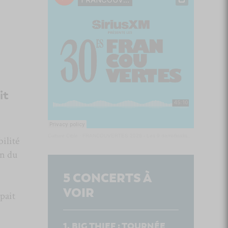
it
Culture Cible
·
FRANCOUVERTES 2026 - Les 9 demi-finalistes analysés à chaud! | Culture Cible
bilité
on du
5
CONCERTS À
VOIR
pait
BIG THIEF : TOURNÉE