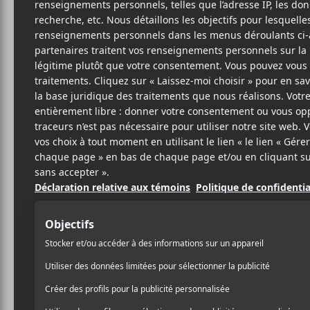
19 DÉCEMBRE 2019
ARTICLE
PAR
SPONSORISÉ
/ FRANCOPHONE
/ HIP HOP / RAP
PARTAGER
F
T
P
A
W
A
C
I
R
E
T
T
B
T
A
O
E
G
O
R
E
K
R