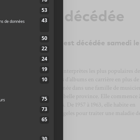
rtel est décédée
try Renée Martel est décédée samedi le
’âge de 74 ans.
es autrices-compositrices-interprètes les plus populaires de
a vendu plus de 10 millions d’albums en carrière en plus de 
 60 ans.
Renée Martel
est née dans une famille de musicie
r country populaire dans la belle province. Elle commence 
 concert dès l’âge de 7 ans. De 1957 à 1963, elle habite en
rents déménagent à Los Angeles pour traiter une maladie d