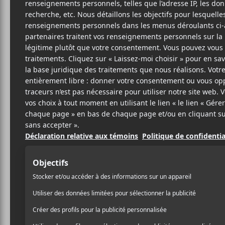
18 DÉCEMBRE 2021
LOUIS-PHILIPPE
PAR
LABRÈCHE
/ COUNTRY
/ FRANCOPHONE
/ POP
/ ROCK
PARTAGER
F
T
P
A
W
A
C
I
R
E
T
T
B
T
A
O
E
G
O
R
E
K
R