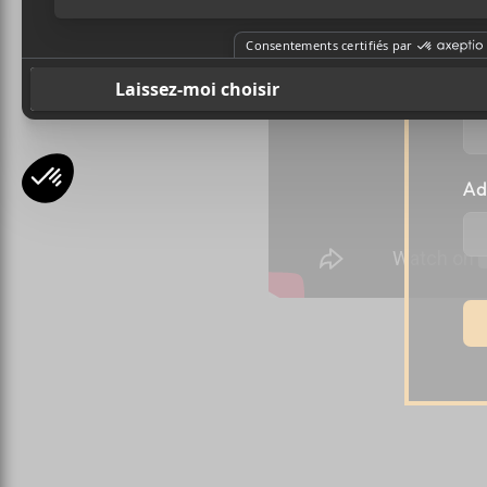
l
Pr
Ad