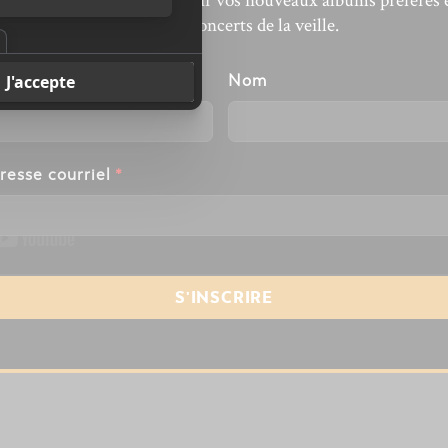
’actualité musicale, découvrir vos nouveaux albums préférés 
revivre les concerts de la veille.
énom
Nom
resse courriel
*