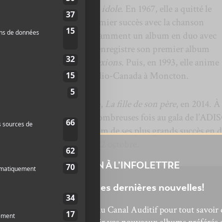
emier album :
C’est toi mon idole
. En 1967, elle a quitté le
a pop. Elle connaît son premier succès avec la chanson
 période, elle enregistre notamment un album en duo avec
elle revient au country et enregistre son premier album
chansons originales :
Réflexions
. Puis, en 1993, elle anime
-ville
sur les ondes de Radio-Canada à Moncton.
n dernier album en carrière,
La fille de son père
, en 2014. À
 été nommée et décorée de nombreuses fois au gala de l’ADI
1, elle a enregistré un album de ses plus grands succès en 
e vents et marées
, paru le 22 octobre.
INSCRIPTION À L’INFOLETTRE
Ne manquez pas les dernières nouvelles!
bonnez-vous à l’infolettre du Canal Auditif pour tout savoir 