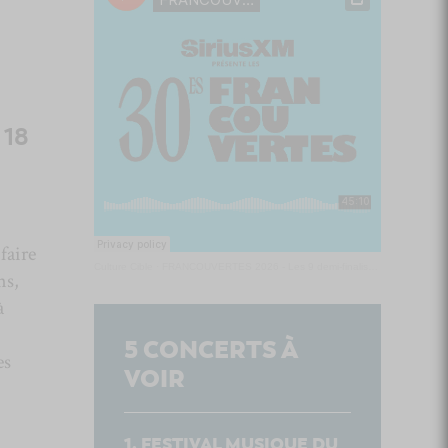
 18
faire
Culture Cible
·
FRANCOUVERTES 2026 - Les 9 demi-finalistes analysés à chaud! | Culture Cible
ns,
à
5
CONCERTS À
es
VOIR
FESTIVAL MUSIQUE DU