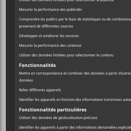
Elle lance en 1964 son pr
country pour chanter de l
Liverpool
. Pendant cette
Michel Pagliaro. En 1975, 
entièrement constitué de 
l’émission
Country Centre
Renée Martel
a lancé so
travers les années, elle a
remportant 8 Félix. En 202
avec Paul Daraîche,
Contr
A