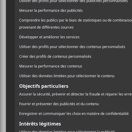
Renée Ma
La chanteuse coun
décembre 2021 à l
Renée Martel
est l’une d
l’histoire du Québec. Elle 
le métier pendant près de
son père était un chanteu
accompagner ses parents en
Californie puisque ses pa
poumons de son père.