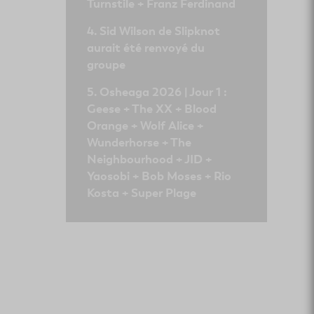
Turnstile + Franz Ferdinand
Sid Wilson de Slipknot
aurait été renvoyé du
groupe
Osheaga 2026 | Jour 1 :
Geese + The XX + Blood
Orange + Wolf Alice +
Wunderhorse + The
Neighbourhood + JID +
Yaosobi + Bob Moses + Rio
Kosta + Super Plage