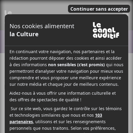
E
ACTUALITÉS
17 SEPTEMBRE 2020
ELOÏSE LÉVEILLÉ-CHAGNON
PAR
/ EXPÉRIMENTAL
/ FOLK
F
T
P
A
W
A
C
I
R
E
T
T
B
T
A
O
E
G
O
R
E
K
R