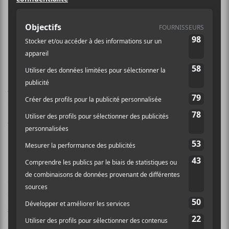
femmes Innu,
Métis et Sami
Remember Your Name
est un
documentaire réalisé par
Simon &
Greg Record the World
tourné en
2019 en collaboration avec la
plateforme
Musique nomade
.
À l’été 2019,
Willows
, artiste franco-manitobaine,
métisse basée à Tiöhtià:ke (Montréal),
Soleil
Launière
, artiste multidisciplinaire innue
bispirituelle (basée à Tiöhtià:ke également), ainsi que