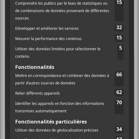
où s’entremêlent harmonieusement folk, chants
traditionnels yoik et sons pop-alternatifs. L’oeuvre
musicale évoque la force de la Terre Mère, les
puissances créatrices et l’équilibre des choses, selon
elles.