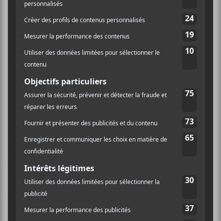
le duo sami finlandais
Vildá
, composé de Hildá
Länsman et Viivi Maria Saarenkylä, se sont
rencontrées pour la première fois en studio à
Montréal afin de créer une oeuvre musicale
commune.
Ces quatre femmes issues de communautés différentes
se sont données comme mission de créer, en trois
jours, une oeuvre musicale qui marie leurs univers
respectifs. Les deux pièces qui en ressortent se
trouvent sur le mini EP
Remember Your Name,
Part 1 & 2
le 15 mai 2020.
Remember Your Name
est un hymne puissant et
insolite porté par la connexion de leurs voix. Elles
nous donnent accès à un univers musical surréel