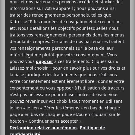
Remember Your
Name, le
documentaire sur
la création
musicale
collective de 4