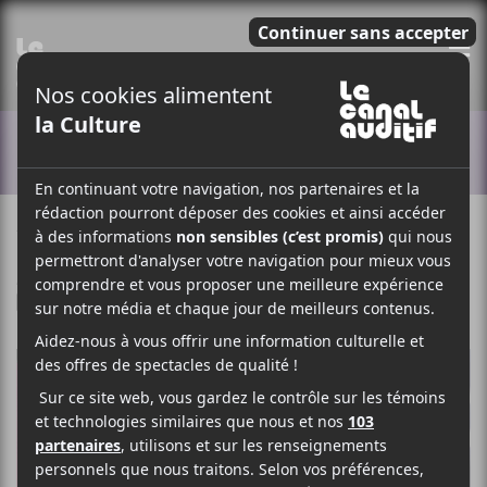
E
ACTUALITÉS
16 AOÛT 2018
LOUIS-PHILIPPE LABRÈCHE
PAR
/ FESTIVAL
F
T
P
A
W
A
C
I
R
E
T
T
B
T
A
O
E
G
O
R
E
K
R