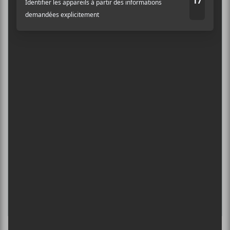
8 août - Parc Jean-Drapeau
Adresse courriel
*
PISS | THEE SOREHEADS + POOLGIRL
8 août - Théâtre Fairmount
INTERNATIONAL DE MONTGOLFIÈRES
DE SAINT-JEAN-SUR-RICHELIEU : FIN DE
SEMAINE 2
13 août - Red Bull Music Festival : de retour à
Montréal et Toronto cette année
L’INTERNATIONAL PÉRIPHÉRIQUES
2026
13 août - L’International Périphérique
BORN AT MIDNIGHT + PAYCHEQUE +
CRASHER
13 août - Les Foufounes Électriques