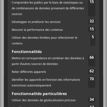
INSCRIPTION À L’INFOLETTRE
Ne manquez pas les dernières
nouvelles!
Abonnez-vous à l’infolettre du Canal
Auditif pour tout savoir de l’actualité
musicale, découvrir vos nouveaux
albums préférés et revivre les
concerts de la veille.
Culture Cible
·
FRANCOUVERTES 2026 - Les 9 demi-finalistes analysés à chaud! | Culture Cible
Prénom
5
CONCERTS À VOIR
Nom
ÎLESONIQ 2026