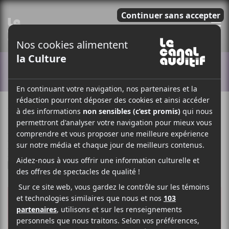
E
ACTUALITÉS
18 SEPTEMBRE 2025
SIMÉON DUMONT
PAR
/ FRANCOPHONE
/ INDIE
/ POP
/ R & B / SOUL
F
T
P
A
W
A
C
I
R
E
T
T
B
T
A
O
E
G
O
R
E