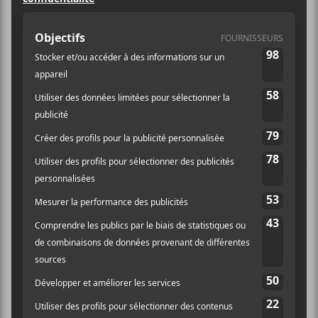
auteurs et
compositeurs
canadiens
Les deux projets musicaux ont
remporté, jeudi, le prix
Découverte en
écriture de chansons / Breakthrough
Songwriter Award 2025
remis par le
Panthéon des auteurs et
compositeurs canadiens (PACC).
Chaque année, depuis 2017, le PACC récompense un.e
artiste/projet francophone et anglophone avec ce prix