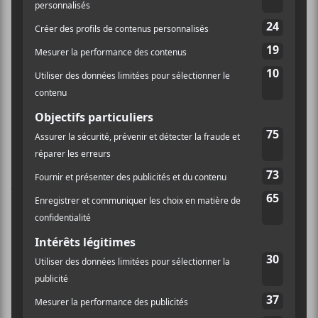
qui célèbre la relève de l’écriture au Canada. Dans les
dernières années, des artistes comme
Lou-Adriane
Cassidy, Ariane Roy, Charlotte Cardin
,
Fredz,
Aaron Paris, Eli Brown
et
Mustafa
(récipiendaire
du Premier prix de la chanson Polaris cette semaine),
ont mis la main sur ce prix.
Cette année, du côté francophone, c’est le projet
Rau_Ze
, mettant en vedette la chanteuse Rose Perron
et le pianiste Félix Paul, qui repart avec le titre. Pour la
sélection anglophone, le prix, présenté par la
Fondation SOCAN, a été remis a l’artiste palestino-
canadienne
Nemahsis
, qui connait un début de
carrière fulgurant avec un album acclamé par la
critique paru en 2024, une tournée nord-américaine à
guichets fermés et deux prix JUNOS.