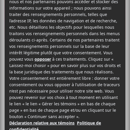
K
R
Les projets
Rau_Ze et
Nemahsis
récompensés par
le Panthéon des