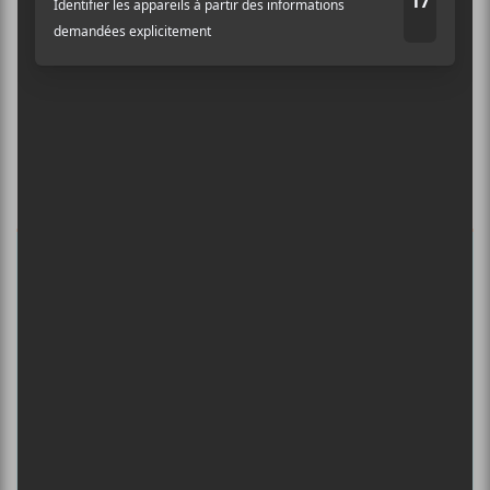
INSCRIPTION À L’INFOLETTRE
Ne manquez pas les dernières
nouvelles!
Abonnez-vous à l’infolettre du Canal
Auditif pour tout savoir de l’actualité
musicale, découvrir vos nouveaux
albums préférés et revivre les
concerts de la veille.
Prénom
Nom