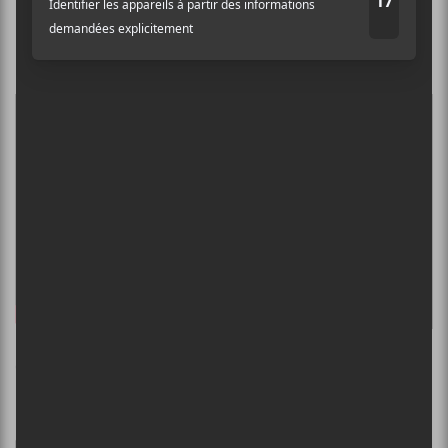
12.
La dérive
13.
Travaille toute la nuit
×
INSCRIPTION À L’INFOLETTRE
Ne manquez pas les dernières
nouvelles!
Abonnez-vous à l’infolettre du Canal
Crédit photo:
Elizabeth Landry
Auditif pour tout savoir de l’actualité
musicale, découvrir vos nouveaux
PARTAGER
albums préférés et revivre les
F
T
P