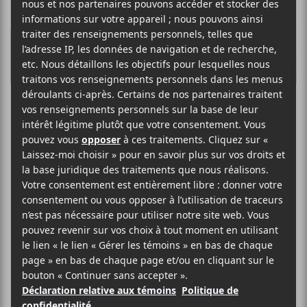
Rau_Ze lancera
une version «
bonifiée » de Virer
nos vies
Le duo Rau_Ze fera paraître une