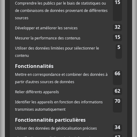
Re;;;virer nos vies
1.
Montréal chill
2.
Sumerset
3.
L’Habitude
4.
Pas la peine
5.
Cinq minutes pile
6.
Crémazie
7.
Virer nos vies
8.
Crève
9.
Parle-moi pas
10.
Partie déjà
11.
Revenir