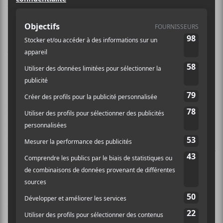
version retravaillée de son album
Virer nos vies
, projet paru au
printemps 2024. Cette nouvelle
version sera disponible le 10 octobre
prochain.
Après de nombreux concerts et succès depuis la
parution de leur premier album, Félix Paul et Rose
Perron, de
Rau_Ze
sont retournés à la table à dessin
et ont travaillé sur une réédition de leur populaire
disque. Cette nouvelle version, qui s’appelle
Re;;;virer
nos vies
, arrivera avec deux chansons toutes neuves,
soit
La dérive
et
Travaille toute la nuit
, morceau rodé
sur scène depuis 2022 et qu’on a notamment eu la
chance de voir à Osheaga cette année dans toute son
explosivité.