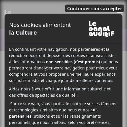
E
ACTUALITÉS
6 OCTOBRE 2025
SIMÉON DUMONT
PAR
/ FRANCOPHONE
/ INDIE
/ R & B / SOUL
F
T
P
A
W
A
C
I
R
E
T
T
B
T
A
O
E
G
O
R
E
K
R