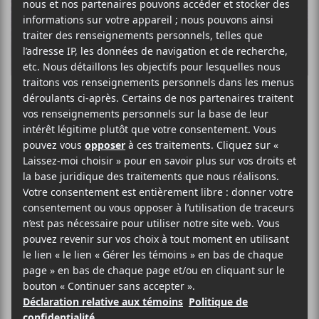
Le QCDM BBQ
annonce sa
programmation
2025
Les férus de death métal se
rencontront les 18 et 19 juillet