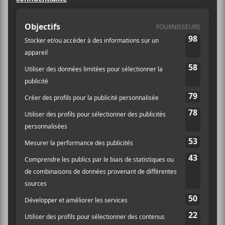
prochain à Trois-Rivière pour le
QCDM BBQ qui en est à sa sixième
édition.
26 groupes se succéderont sur scène au cours des deux
journées de métal présentées à l’Entité et le Steak
Liquide, deux salles qui sont dans le même immeuble.
On pourra notamment y voir
Incantation
interpréter
son album
Onward to Golgotha
dans son intégralité.
On pourra aussi y voir Obsolete Mankind,
Malignancy, les Turques de Cenotaph et quelques
autres groupes de l’étranger.
Une place pour les groupes
locaux