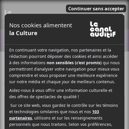
E
ACTUALITÉS
14 MAI 2025
LOUIS-PHILIPPE LABRÈCHE
PAR
/ FESTIVAL
/ MÉTAL / INDUSTRIEL
F
T
P
A
W
A
C
I
R
E
T
T
B
T
A
O
E
G
O
R
E
K
R