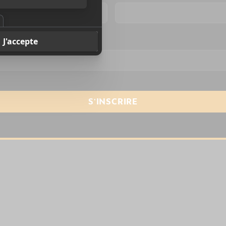
resse courriel
*