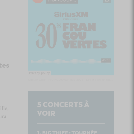
l
tes
Culture Cible
·
FRANCOUVERTES 2026 - Les 9 demi-finalistes analysés à chaud! | Culture Cible
5
CONCERTS À
lle,
VOIR
ura
BIG THIEF : TOURNÉE