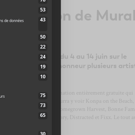
rammation de Mura
isuel est de retour du 4 au 14 juin sur le
nt et mettra à l’honneur plusieurs artis
AL propose une programmation entièrement gratuite qui
rts et quelques DJ. On pourra y voir Konpa on the Beach,
avec ses amis, Frikiton, Homegrown Harvest, Bonne Fami
ceTheKid, Iamnotmyhistory, Distracted et Fixx. Le tout a
aurent.