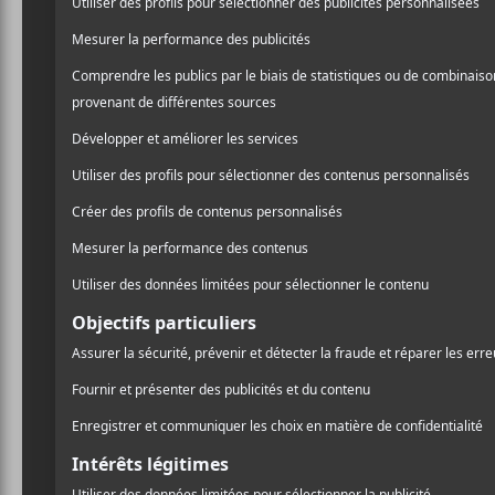
La prog
2026
Le festival d’art v
boulevard St-Laure
musicaux.
Pour sa 14e édition, MUR
compte sur quelques conce
Montreality,
Mike Shabb
Queen & Queer, Laylit, Ac
lieu sur la scène Fizz St-L