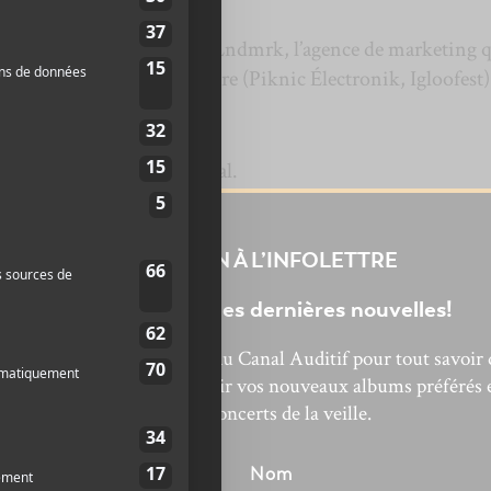
s exister à nouveau, puisque Lndmrk, l’agence de marketing 
t en faillite. C’est Multicolore (Piknic Électronik, Igloofest
annoncé plus près du festival.
INSCRIPTION À L’INFOLETTRE
Ne manquez pas les dernières nouvelles!
bonnez-vous à l’infolettre du Canal Auditif pour tout savoir 
’actualité musicale, découvrir vos nouveaux albums préférés 
revivre les concerts de la veille.
énom
Nom