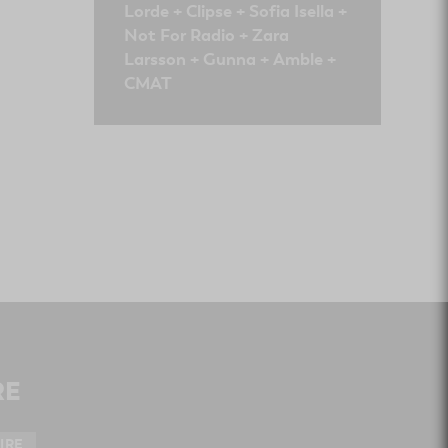
Lorde + Clipse + Sofia Isella +
Not For Radio + Zara
Larsson + Gunna + Amble +
CMAT
RE