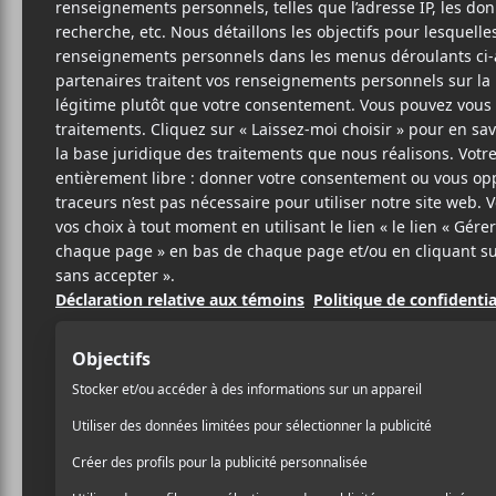
21 MAI 2026
LOUIS-PHILIPPE
PAR
LABRÈCHE
/ FESTIVAL
PARTAGER
F
T
P
A
W
A
C
I
R
E
T
T
B
T
A
O
E
G
O
R
E
K
R