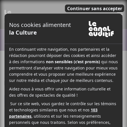
E
ACTUALITÉS
18 AOÛT 2021
LOUIS-PHILIPPE LABRÈCHE
PAR
/ FESTIVAL
/ HIP HOP / RAP
F
T
P
A
W
A
C
I
R
E
T
T
B
T
A
O
E
G
O
R
E
K
R