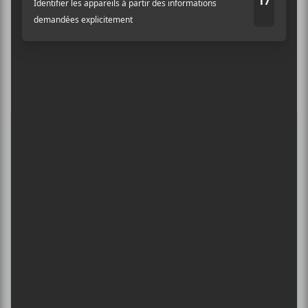
Ne manquez pas les dernières
nouvelles!
Abonnez-vous à l’infolettre du Canal
Auditif pour tout savoir de l’actualité
musicale, découvrir vos nouveaux
albums préférés et revivre les
concerts de la veille.
Prénom
Nom
Adresse courriel
*