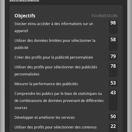
Le festival qui mélange musique
urbaine et art numérique annonce sa
programmation pour l’édition 2021
qui aura lieu du 16 au 19 septembre
prochain.
C’est donc trois têtes d’affiche dignes de ce nom qui
clôtureront les trois soirées des 16, 17 et 18 septembre.
C’est
5Sang14
qui auront l’honneur de clore la
première soirée. Il y sera rejoint par
Shreez
, Mikezup,
JPS alors que
Myriam Boucher
officiera comme VJ. Le
lendemain, c’est
Souldia
qui est la tête d’affiche. La
carte avant lui est intéressante avec trois artistes
émergents qui ont le vent dans les voiles :
Naya Ali
,
Raccoon
et Steve Beezy. Finalement,
Loud
sera
rejoint par son ami
Lary Kidd
,
Maky Lavender
et