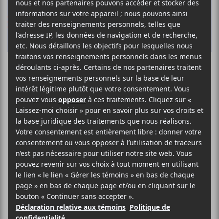
La
programmation
de LVL UP 2021 :
Loud, Souldia et
5Sang14