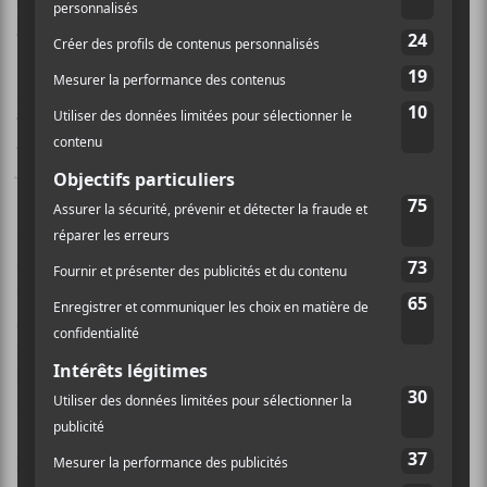
Emma Beko
.
Les billets pour l’événement sont en vente au coût de
10$
et les profits serviront à financer les Centres
Jeunesse de Laval!
Steve Marcoux, le programmateur de
LVL UP
dit : «
Après avoir sauté une édition en 2020, on est plus
qu’excités de revenir dans une formule réaménagée au
gré des contraintes sanitaires. On a fait plan sur plan
pour présenter une version 2021 et on y est arrivés.
Nous sommes plus que sûrs que le party pourra
reprendre et que les artistes rap et d’arts numériques
100% locaux sont plus que d’attaque pour renouer avec
le public de
LVL UP
. »