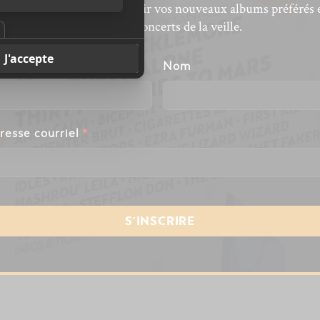
’actualité musicale, découvrir vos nouveaux albums préférés 
revivre les concerts de la veille.
énom
Nom
resse courriel
*