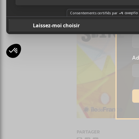
l
Pr
Ad
PARTAGER