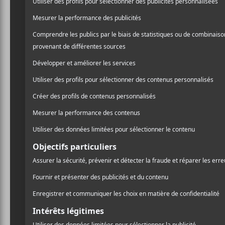
Une pre
pour Roc
Le festival français
Rock 
programmation. À date, on 
notamment
Anna Calvi
qu
Cigarette After Sex,
Dirty
plusieurs autres noms all
rap et à l’électronique. Bre
Rock en Seine
2018 aura 
l’affiche complète un peu p