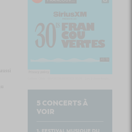
 aussi
Culture Cible
·
FRANCOUVERTES 2026 - Les 9 demi-finalistes analysés à chaud! | Culture Cible
au
5
CONCERTS À
VOIR
FESTIVAL MUSIQUE DU