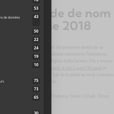
mière ronde de nom
k en Seine 2018
en Seine
dévoile aujourd’hui les premiers noms de sa
peut dire que plusieurs artistes retiennent l’attention
’on n’a pas vue sur scène depuis belle lurette. On y trouve
 Projectors
,
Idles
,
King Gizzard & the Lizard Wizard
et
échants! La programmation fait de la place au rock comme 
f, il y en a pour tous les goûts.
lieu les 24,25 et 26 août au Domaine Saint-Cloud. Voyez
lus bas.