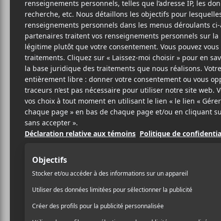
20 MARS 2018
LOUIS-PHILIPPE
PAR
LABRÈCHE
PARTAGER
F
T
P
A
W
A
C
I
R
E
T
T
B
T
A
O
E
G
O
R
E
K
R