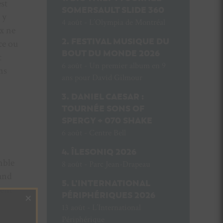
st
SOMERSAULT SLIDE 360
 y
4 août - L’Olympia de Montréal
ux ne
FESTIVAL MUSIQUE DU
ce ou
BOUT DU MONDE 2026
t
6 août - Un premier album en 9
ns
ans pour David Gilmour
DANIEL CAESAR :
TOURNÉE SONS OF
SPERGY + 070 SHAKE
6 août - Centre Bell
ÎLESONIQ 2026
mble
8 août - Parc Jean-Drapeau
rand
L’INTERNATIONAL
ment
×
PÉRIPHÉRIQUES 2026
13 août - L’International
Périphérique