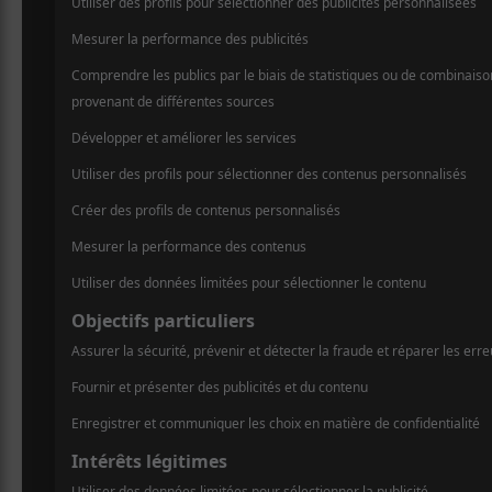
Un premi
pour Dav
Le musicien anglai
Luck and Strange
le 6 septembre. Ce
Pink Floyd tient é
années 1970. En a
l’opus,
The Piper’s
Luck and Strange
, ce nou
Angleterre et produit par