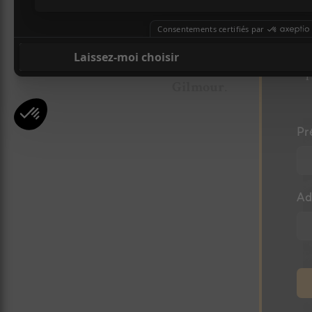
À noter la présence sur ce
Pratt. Le défunt claviérist
A
chanson éponyme du disque
l
Gilmour
.
Pr
Ad