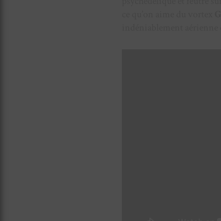
psychédélique et feutré s
ce qu’on aime du vortex
G
indéniablement aérienne e