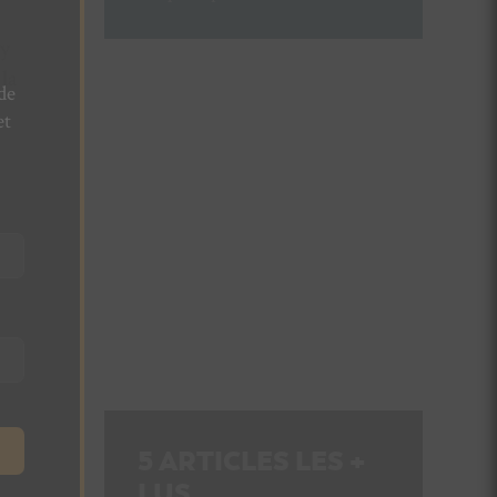
uy
la
de
et
5
ARTICLES LES +
LUS