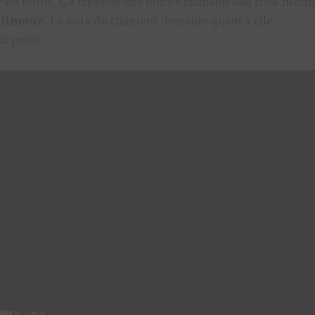
ur les bords. Ça rappelle une bonne chanson dad rock mélan
ilmour
. La voix du chanteur demeure quant à elle
t posée.