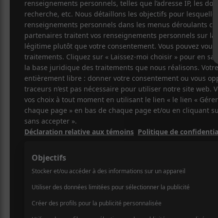
26 AVRIL 2024
FÉLIX LEFEBVRE-
PAR
MASSEY
/ FOLK
/ ROCK
PARTAGER
F
T
P
A
W
A
C
I
R
E
T
T
B
T
A
O
E
G
O
R
E
K
R