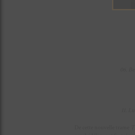
06. B
11. L
De cette nouvelle trame
Th