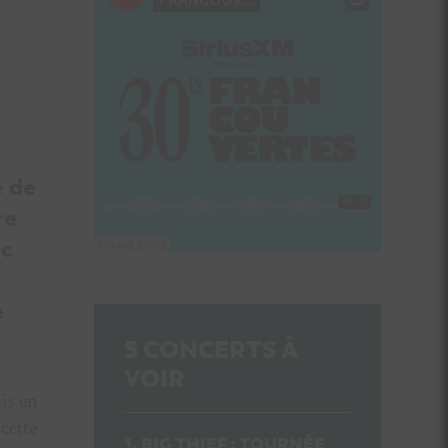
e de
re
ec
Culture Cible
·
FRANCOUVERTES 2026 - Les 9 demi-finalistes analysés à chaud! | Culture Cible
e
5
CONCERTS À
VOIR
ois en
cette
BIG THIEF : TOURNÉE