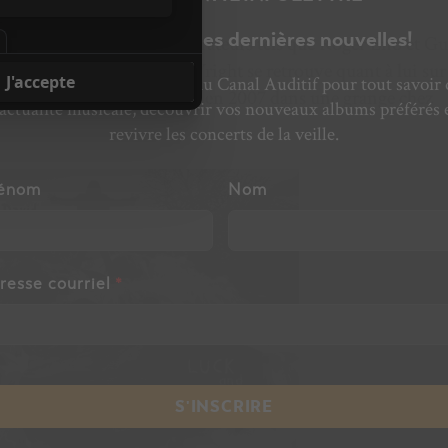
Ne manquez pas les dernières nouvelles!
 projet de plusieurs collaborateurs tels que Roger Eno et G
e de
Pink Floyd
Richard Wright se retrouve quant à lui sur 
bonnez-vous à l’infolettre du Canal Auditif pour tout savoir 
, laquelle fut enregistrée en 2007 dans une grange chez
’actualité musicale, découvrir vos nouveaux albums préférés 
revivre les concerts de la veille.
énom
Nom
resse courriel
*