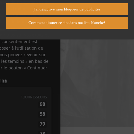
J'ai désactivé mon bloqueur de publicités
Comment ajouter ce site dans ma liste blanche?