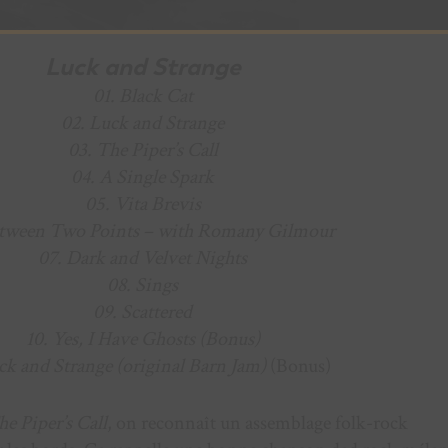
Luck and Strange
01. Black Cat
02. Luck and Strange
03. The Piper’s Call
04. A Single Spark
05. Vita Brevis
etween Two Points – with Romany Gilmour
07. Dark and Velvet Nights
08. Sings
09. Scattered
10. Yes, I Have Ghosts (Bonus)
uck and Strange (original Barn Jam)
(Bonus)
e Piper’s Call
, on reconnaît un assemblage folk-rock