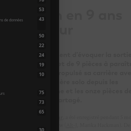
er album en 9 ans
id Gilmour
s David Gilmour vient d’évoquer la sorti
, son nouveau projet de 9 pièces à paraît
lui qui a d’abord propulsé sa carrière av
galement une carrière solo depuis les
ttendant l’automne et les onze pièces d
 Call
vient d’être partagé.
vel opus de
David Gilmour
, a été enregistré pendant 5 m
Gilmour
et Charlie Andrew (
Alt-J
, Marika Hackman). De 