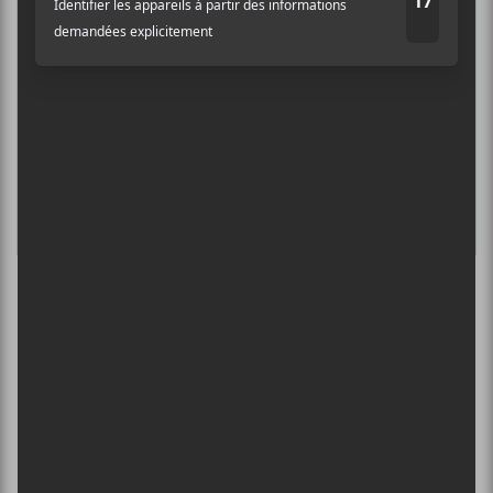
INTERNATIONAL DE MONTGOLFIÈRES
DE SAINT-JEAN-SUR-RICHELIEU : FIN DE
SEMAINE 2
13 août - Plaque Tournante reçoit FouKi!
L’INTERNATIONAL PÉRIPHÉRIQUES
2026
13 août - L’International Périphérique