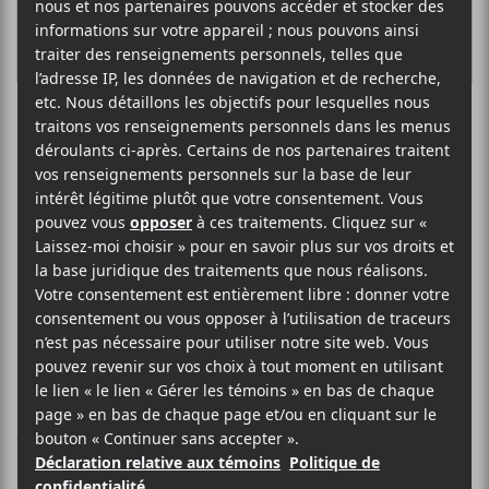
Plaque Tournante
reçoit FouKi!
La nouvelle émission de Plaque Tournante est en
ligne. Ce mois-ci Marc-André Mongrain (
sors-tu.ca
)
et Louis-Philippe Labrèche reçoivent FouKi en
performance et en entrevue. De plus, l’équipe de
Livetoune
a suivi Angel Forrest lors de son passage à
Memphis pour le International Blues Challenge.
Finalement, les deux animateurs livrent leurs albums