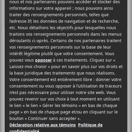
Paz Lenchantin
quitte The Pixies
La bassiste américaine est remplacée
par Emma Richardson qui faisait
partie du groupe Band of Skulls par le
passé.