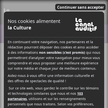
E
ACTUALITÉS
4 MARS 2024
LOUIS-PHILIPPE LABRÈCHE
PAR
/ ROCK
F
T
P
A
W
A
C
I
R
E
T
T
B
T
A
O
E
G
O
R
E
K
R