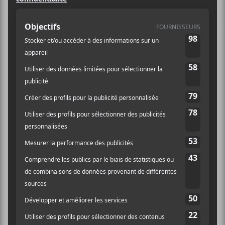
Paz Lenchantin
ne sera plus la bassiste des
Pixies
.
La formation a annoncé le tout en précisant qu’elle
quittait pour se concentrer sur ses propres projets. Elle
avait rejoint
The Pixies
en 2014 en remplacement de
Kim Shattuck qui avait elle-même remplacé Kim Deal
l’année précédente. C’est Emma Richardson de
Band
of Skulls
qui prendra la relève pour la suite.
Mise à jour 05/03/2024 :
Paz Lenchantin a réagi à
Rolling Stones
concernant son départ. C’est beaucoup
moins clair que c’est sa décision : « Ces dix dernières
années, j’ai rêvé d’être accepté en tant que Pixie par le
groupe et par les fans, et c’est un honneur d’avoir
contribué à l’héritage des
Pixies
. Mon départ est un
peu une surprise pour moi comme pour beaucoup,
mais il semble qu’ils aient un plan solide, ce qui m’a