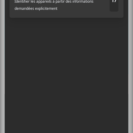
albums préférés et revivre les
concerts de la veille.
Prénom
Nom
Culture Cible
·
FRANCOUVERTES 2026 - Les 9 demi-finalistes analysés à chaud! | Culture Cible
Adresse courriel
*
5
CONCERTS À VOIR
FESTIVAL MUSIQUE DU BOUT DU