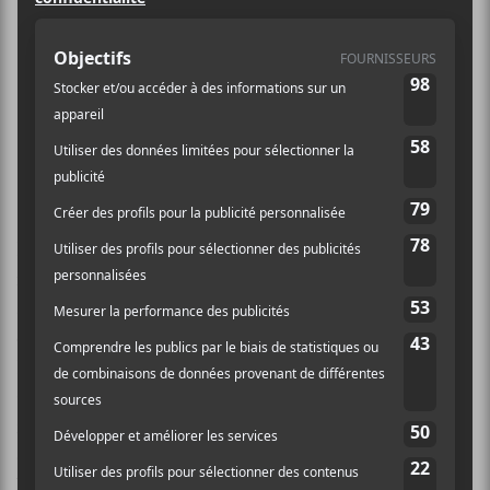
pour une troisième année de suite,
une initiative pour mettre en lumière
les talents émergents de l’île de
Montréal. L’évènement se déroulera
le samedi 6 juillet au Ministère à
partir de 21h.
L’évènement accueillera une sélection d’artistes
montréalais qui sont dans le processus d’affiner leur
style, commencent à être reconnus par le public et
cherchent à développer une visibilité plus large.
KaMa, Nawfal, LIL DEEZY, Neimo, Faire Les
Choses, Tisha, Madaa livreront une performance de
feu pour les spectateurs du Ministère et DJ IBRA ainsi
que Hakey Law s’assureront de les faire danser. Les
billets sont disponibles
ici
.