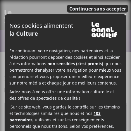
E
ACTUALITÉS
7 JUIN 2024
CHUDYANNA BAZILE
PAR
/ FRANCOPHONE
/ HIP HOP / RAP
/ R & B / SOUL
F
T
P
A
W
A
C
I
R
E
T
T
B
T
A
O
E
G
O
R
E
K
R