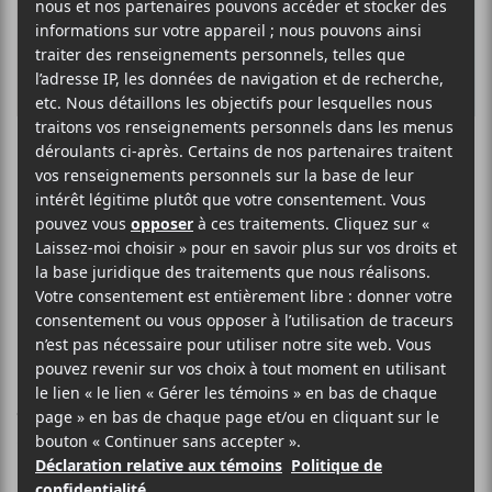
Un nouvel album
pour Cœur de
pirate!
Cœur de pirate
a titillé ses fans le 8
septembre avec un mystérieux
skyrock
avant d’annoncer le