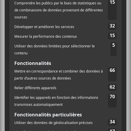
le titre de l’album? À suivre!
Selon l’esthétique de son skyrock et de ses mots, il
s’agira sans doute d’un album de rupture, mais tout en
douceur, comme
Cœur de pirate
sait si bien le faire.
Rappelons que
Cœur de pirate
sera de passage
aux
Francos le 10 septembre
.
MISE À JOUR 09/09/21 : Cœur de pirate a
annoncé que son prochain album,
Impossible à
aimer
, serait disponible sur toutes les
plateformes dès le 15 octobre et qu’il était
possible dès lors de le précommander par
ici
.
Elle a également rendu la liste des pièces le
composant disponible ainsi que la pochette, que