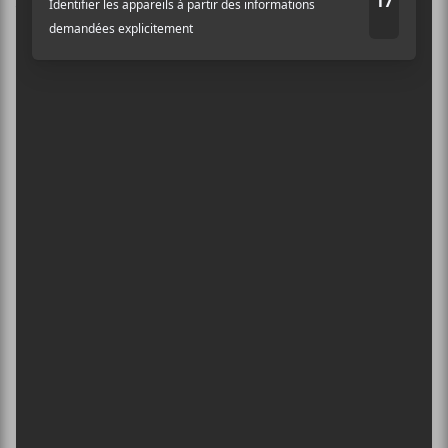
vous pouvez voir ci-bas.
Impossible à aimer
1.
Une chanson brisée
2.
On s’aimera toujours
3.
Une complainte dans le vent
4.
Le Pacifique