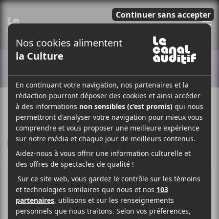
E
ACTUALITÉS
8 SEPTEMBRE 2021
MYRIAM BERCIER
PAR
/ FRANCOPHONE
/ POP
F
T
P
A
W
A
C
I
R
E
T
T
B
T
A
O
E
G
O
R
E
K
R