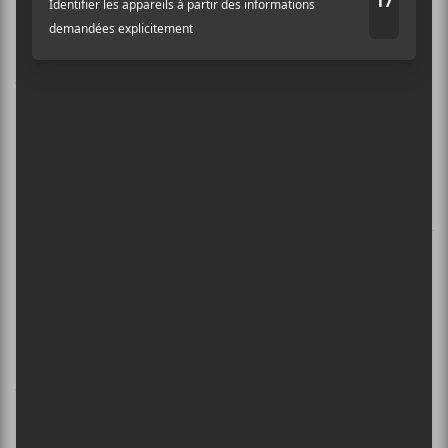
Jalbert, Pentaèdre
—
Paul Hindemith : Musique
de chambre pour cor
ALBUM DE L’ANNÉE –
MUSIQUES ACTUELLE,
ÉLECTROACOUSTIQUE
Ensemble SuperMusique
—
Commutation
René Lussier
—
Complètement marteau
Quasar quatuor de saxophones
—
De souffles et
de machines III
Pierre-Luc Lecours
—
Éclats
Violeta García & Émilie Girard-Charest
—
Impermanence
ALBUM DE L’ANNÉE – JAZZ
François Bourassa
—
L’Impact du silence
Misc
—
Partager l’ambulance