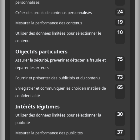
Vollant est catégorique : c’est la jeunesse qui doit
primer.
Il faut comprendre le point de vue de Vollant qui
remarque dans sa communauté de Maliotenam une
perte de la langue innue. Perdre sa langue, c’est aussi
perdre sa culture. Dans le contexte d’une population
d’environ 20 000 individus à travers le Québec au
complet, c’est inquiétant. C’est pour cette raison que
Vollant tenait à ce que ce soit des jeunes qui portent le
flambeau de la culture autochtone.
8 artistes se sont rencontrés :
Matiu
,
Karen Pinette-
Fontaine
,
Scott-Pien Picard
,
Ivan Boivin-
Flamand
,
Marcie
,
Cédrik St-Onge
,
Chloé
Lacasse
et
Joëlle Saint-Pierre
. Trois artistes d’origines