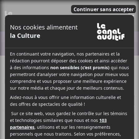
E
ACTUALITÉS
10 OCTOBRE 2018
LOUIS-PHILIPPE LABRÈCHE
PAR
F
T
P
A
W
A
C
I
R
E
T
T
B
T
A
O
E
G
O
R
E
K
R