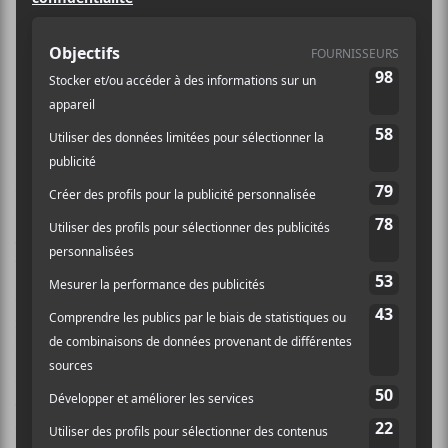
l’épreuve. Mais elle est possible. Et
Nikamu Mamuitun incarne la
rencontre parfaite.
Deux semaines avant le dépôt de demandes pour des
subventions dans le cadre des fêtes du 150e du
Canada, Alan Côté fait un rêve. Le directeur artistique
et administratif du Festival en Chanson de Petite-
Vallée voit des artistes autochtones qui chantent en
français et des artistes allochtones qui chantent en
innu. Il se réveille et rapidement il appelle son ami
Florent Vollant pour lui en parler. C’est ainsi qu’est né
Nikamu Mamuitun
qui se traduit de l’innu par «
chansons rassembleuses ». Alors que Côté envisageait
une rencontre avec des musiciens d’expérience,