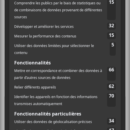
innus, un d’origine atikamekw et quatre d’origines
québécoises. Cette rencontre s’est faite d’abord à
Petite-Vallée puis au festival innu Nikamu. Si les
premiers moments à s’apprivoiser étaient plutôt
délicats, rapidement, ils ont trouvé un endroit de
rencontre. Marcie nous a raconté que c’est autour d’un
feu qu’ils ont connecté pour la première fois
ensemble. La connexion s’est faite pour de bon
puisqu’un an et demi plus tard, la bande a fait
plusieurs moments de créations ensemble et s’apprête
à enregistrer un disque.