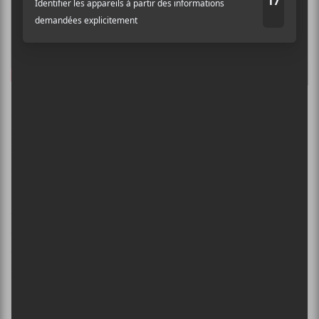
Ce processus ne s’est pas passé qu’entre jeunes. Des
mentors étaient là pour encadrer les 8 artistes dans
leur rencontre : Florent Vollant, Marc Déry, Réjean
Bouchard et Guillaume Arsenault. Les quatre
musiciens d’expériences ont épaulé le groupe dans la
création et l’adaptation de certaines pièces lors des
différentes résidences. Ils seront aussi sur scène avec
eux à la Place des Arts lors du spectacle du 26 octobre
prochain.
Les traces de ces rencontres vont au-delà de la scène.