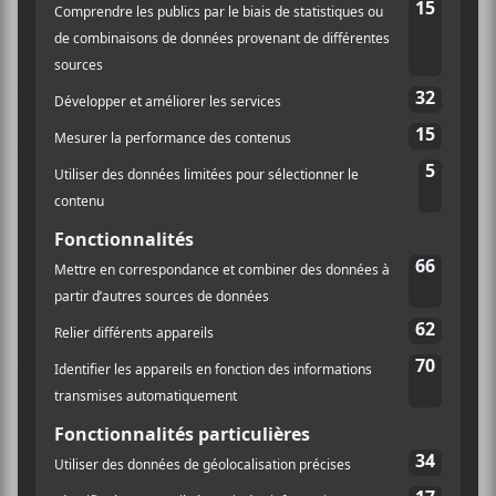
Le documentaire dévoilera quatre témoignages
exclusifs : une interview d’une amie de longue date,
celle d’une responsable marketing qui a participé à
créer le mythe
Spears
, un avocat qui travaille
actuellement sur le dossier de sa tutelle et un autre
avocat que la chanteuse avait tenté de recruter à la fin
des années 2000 pour se défendre face à sa famille.
Framing Britney Spears
sera diffusé le
5 février 2021
sur la chaîne américaine FX Networks, puis
disponible en streaming sur la plateforme Hulu.
Her phenomenal rise to superstardom. A
downfall that shocked the world. And now, an
ensuing conservatorship battle.
#NYTPresents
: