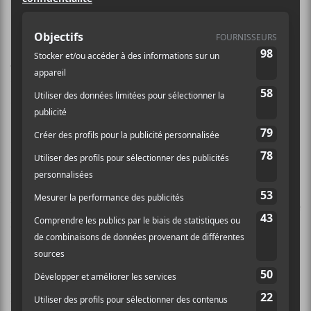
Un documentaire exclusif
réalisé par
le
New York Times
dévoile les dessous
de la bataille judiciaire de la pop star
avec son père.
Framing Britney
Spears
reviendra notamment sur le
mouvement
#FreeBritney
et la mise
sous tutelle de la chanteuse.
Voyez les premières images du documentaire au bas de
cet article.
Depuis qu’elle a été placée sous la tutelle de son père
lorsqu’elle avait 26 ans (suite à son hospitalisation