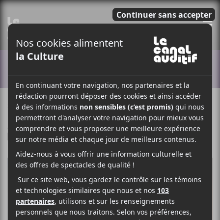
E
ACTUALITÉS
28 JANVIER 2021
ELOÏSE LÉVEILLÉ-CHAGNON
PAR
/ POP
F
T
P
A
W
A
C
I
R
E
T
T
B
T
A
O
E
G
O
R
E
K
R