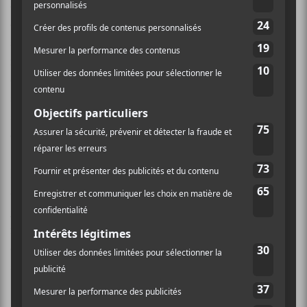
dans un centre psychiatrique), de nombreux fans
craignent que
Britney Spears
, âgée de 39
aujourd’hui, soit prisonnière de son entourage et
notamment de son père. Jamie Spears contrôlerait sa
carrière pour lui soutirer de l’argent. Pour lui venir en
aide, ses fans ont lancé sur les réseaux
sociaux #FreeBritney, un mouvement qui a piqué la
curiosité du
New York Times
.
Plus d’une décennie après, cette tutelle est toujours
d’actualité. L’affaire, revenue sur le devant de la scène
grâce au mouvement #FreeBritney, n’avance pas. En
novembre dernier, un juge a refusé de suspendre le
contrôle de Jamie sur sa fille, ce qui a conduit
Britney
à
affirmer
qu’elle
« ne se produira plus si son père est
en charge de sa carrière
» et que la star avait «
peur de
[son]
père
».