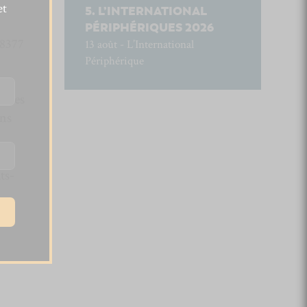
et
L’INTERNATIONAL
PÉRIPHÉRIQUES 2026
68377
13 août - L’International
Périphérique
our
ances
ons
ts-