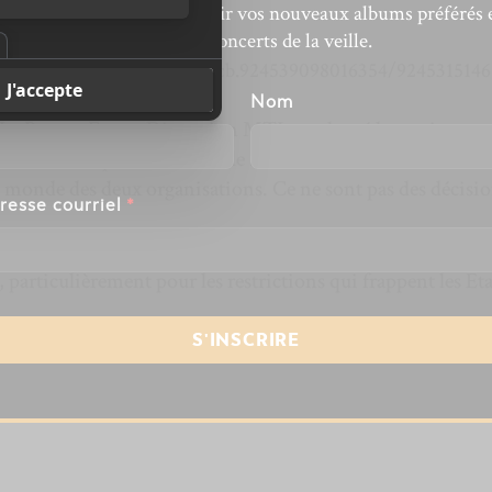
’actualité musicale, découvrir vos nouveaux albums préférés 
revivre les concerts de la veille.
/santateresafest/photos/pcb.924539098016354/924531514
énom
Nom
Le Pouzza Fest et Distorsion MTL ont lancé la serviette p
ivals ne sont pas en mesure de se dérouler dans les circonst
le monde des deux organisations. Ce ne sont pas des décisi
resse courriel
*
 particulièrement pour les restrictions qui frappent les Éta