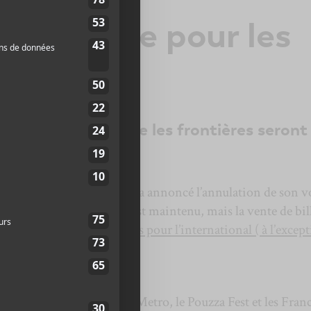
 nouvelle pour les
édéral prévoit que les frontières seront
30 juin 2020.
ar un courriel du
FTA
qui a annoncé l’annulation de son v
ent, son volet national est maintenu, mais la vente de bil
 la fermeture des frontières pour l’international ( à l’excep
rt) jusqu’au 30 juin
.
-Teresa, le FIMAV, Metro Metro, le Pouzza Fest et les Fran