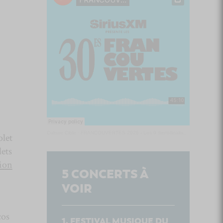
Culture Cible
·
FRANCOUVERTES 2026 - Les 9 demi-finalistes analysés à chaud! | Culture Cible
olet
lets
tion
5
CONCERTS À
VOIR
cos
FESTIVAL MUSIQUE DU