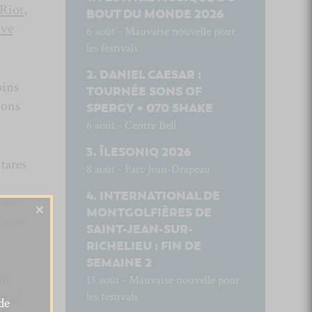
 Riot
,
BOUT DU MONDE 2026
ove
6 août - Mauvaise nouvelle pour
les festivals
DANIEL CAESAR :
oins
TOURNÉE SONS OF
ions
SPERGY + 070 SHAKE
6 août - Centre Bell
ÎLESONIQ 2026
itares
8 août - Parc Jean-Drapeau
INTERNATIONAL DE
r de
×
MONTGOLFIÈRES DE
t que
SAINT-JEAN-SUR-
RICHELIEU : FIN DE
SEMAINE 2
on
13 août - Mauvaise nouvelle pour
ursé
les festivals
de