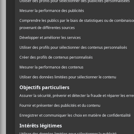
Mauvaise
festivals
Le gouvernement f
fermées jusqu’au 
Nous avons été aiguillés p
international. Pour le mom
est sur pause.
La raison est
des États-Unis traités à pa
C’est donc dire que Santa