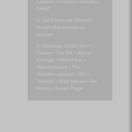
Larsson + Gunna + Amble +
CMAT
Sid Wilson de Slipknot
aurait été renvoyé du
groupe
Osheaga 2026 | Jour 1 :
Geese + The XX + Blood
Orange + Wolf Alice +
Wunderhorse + The
Neighbourhood + JID +
Yaosobi + Bob Moses + Rio
Kosta + Super Plage