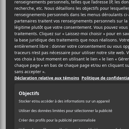
26 MARS 2020
LOUIS-PHILIPPE
PAR
LABRÈCHE
/ FESTIVAL
PARTAGER
F
T
P
A
W
A
C
I
R
E
T
T
B
T
A
O
E
G
O
R
E
K
R