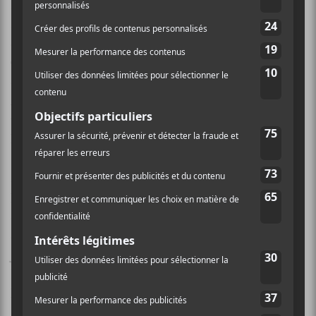
spectateur revête des lunettes qui le plongent en
studio avec
Patrick Watson
pour un cinq minutes
de musique en 3D. Vendredi, d’un côté on aura droit à
Catherine Leduc
,
Max Jury
et
Monogrenade
alors
que de l’autre
Technical Kidman
,
Beat Market
et
Artist Of The Year
réchaufferont le Paramount. Le
tout se terminera en fin de soirée avec
The Brooks
et
Pierre Kwenders
.
Samedi, les festivités commenceront plus tôt avec
Boogat
qui donnera un spectacle en après-midi alors
qu’en soirée on aura encore une fois un choix
déchirant à faire. D’un côté,
Carl-Éric Hudon
,
Julien Sagot
et
Betty Bonifassi
feront vibrer l’Agora
Des Arts alors que les formations
Heat
,
Chocolat
et
Elephant Stone
donneront une soirée rock à la scène
Paramount. Mais ce n’est pas tout! Oh que non! Les