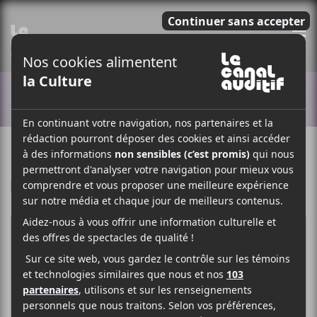
E
ACTUALITÉS
23 JANVIER 2015
LOUIS-PHILIPPE LABRÈCHE
PAR
F
T
P
A
W
A
C
I
R
E
T
T
B
T
A
O
E
G
O
R
E
K
R