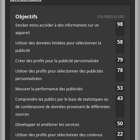
rien à voir avec le roman du même nom de Jean-Noël
Pancrazi qui raconte la débauche… quoique…
Pour cette première édition, les programmateurs
n’ont pas lésiné sur les moyens. Le concert d’ouverture
est assuré par les sympathiques
Groenland
qui vont
venir faire danser les bougalous. Souvenons-nous que
la formation avait mis le feu à l’Agora Des Arts
pendant l’édition 2013 du
FMEAT
. Ça promet! Les
premières parties seront assurées par
Emilie &
Ogden
ainsi que
Caroline Keating
.
Tout au long de la fin de semaine, les gens auront la
chance d’expérimenter
Strangers With Patrick
Watson
. Cette œuvre de submersion propose que le