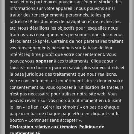
Les Quartiers
d’Hiver 2015
Le
Festival de musique émergente en Abitibi-
Témisacmingue
recevait beaucoup de demandes.
Tout le monde veut aller jouer à Rouyn-Noranda en
fait. L’organisation est impeccable, l’atmosphère
électrisante et la foule généreuse à souhait. Voici que
les bonnes gens du
FMEAT
ont décidé de nous faire
vivre l’hiver abitibien!
Les Quartiers d’Hiver
n’ont