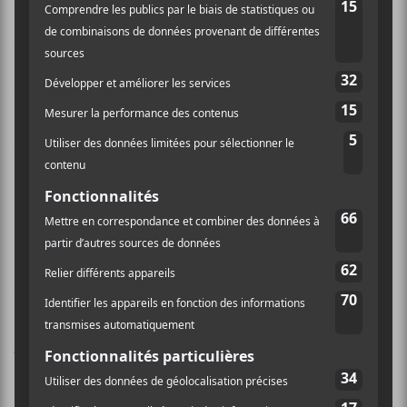
fans de metal auront
Obliterate
,
Depths Of Hatred
et
Beyond Creation
pour se rincer les oreilles. Au
Diable Rond,
Jesuslesfilles
et
The Muscadettes
viendront fermer la marche alors que la nuit électro
mettra un terme à la première édition avec
Dj
Muglei
,
Ponsolo B2B Ledisko
et
Surfing Leons
.
Ça promet! Fait que si t’habites Rouyn, t’as aucune
raison valable de ne pas y être. Et si t’habites pas
Rouyn, c’est le temps de prendre congé, de ramasser
ton suit de ski-doo pis de te préparer à vivre l’hiver
québécois pour vrai!
http://quartiersdhiver.com/
×
PARTAGER