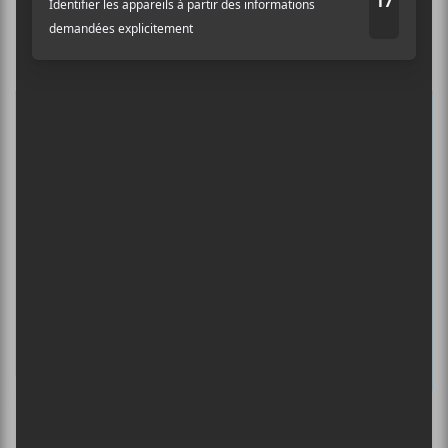
Auditif pour tout savoir de l’actualité
musicale, découvrir vos nouveaux
albums préférés et revivre les
concerts de la veille.
Prénom
Nom
Adresse courriel
*
Culture Cible
·
FRANCOUVERTES 2026 - Les 9 demi-finalistes analysés à chaud! | Culture Cible