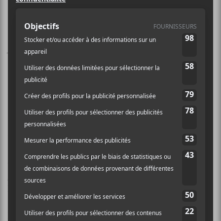
Le Cabaret Festif! de la relève
reviendra cet hiver pour une 9e
édition. C’est l’occasion pour de
jeunes artistes de se faire valoir et
d’obtenir des prix et des bourses qui
peuvent les aider en début de
carrière.
Cette année, 12 artistes ou groupes joueront sur la
scène de Baie St-Paul au cours de trois soirées au
courant des prochains mois. C’est
Alex Burger
,
Fria
Moeras
, Georges Ouel,
Antoine Lachance
qui
lanceront la série le 26 janvier. Puis,
Laura Lefebvre
,
Kirouac & Kodakludo, Comment Debord, Patrick
Bourdon seront d’office le 16 février alors que