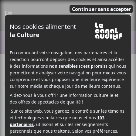
E
ACTUALITÉS
7 JANVIER 2019
LOUIS-PHILIPPE LABRÈCHE
PAR
/ FRANCOPHONE
F
T
P
A
W
A
C
I
R
E
T
T
B
T
A
O
E
G
O
R
E
K
R