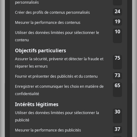
Bourbon,
Marie-Gold
, Eli Doyon et la Tempête, JP
Couet fermeront la marche le 9 mars prochain.
La première ronde aura lieu au cabaret de la Maison
Otis alors que la grande finale se tiendra le 30 mars à la
salle multi du Germain Charlevoix. Cette année
encore, c’est
Émile Bilodeau
qui agit à titre de porte-
parole de l’événement.