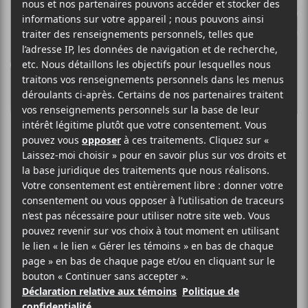
O
R
E
K
R
Les chansons
marquantes de
février 2020
Il faut le dire, Louis-Jean Cormier et