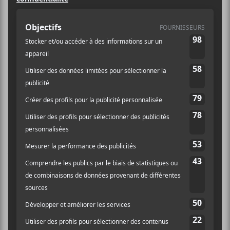
Klô Pelgag sont deux artistes de qui
nous attendons les sorties avec
impatience. Voici que les deux nous
livrent des pièces qui frappent fort.
Ajoutez à cela quelques bonnes
nouveautés… oui, c’était un bon
mois.
Klô Pelgag —
Rémora
Klô Pelgag
nous offre un premier coup d’œil à ce qui
nous attend sur
Notre-Dame-des-Sept-Douleurs
et…
c’est tout simplement trop fort.
Klô Pelgag
nous
chavire, passant de moments atmosphériques, lors des
couplets, à un refrain mélodieux et dynamique. Ça
promet!