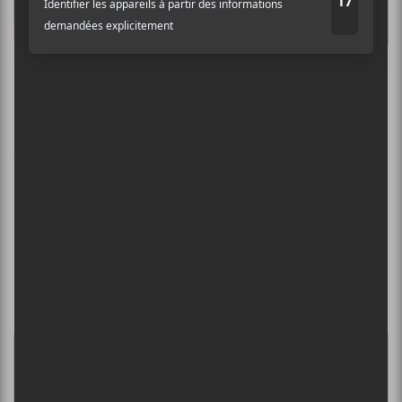
Phoebe Bridgers —
Garden
Song
Phoebe Bridgers
nous présente une autre chanson de
folk actuel, mélodieux et touchant. L’autrice-
compositrice-interprète a de l’âme à revendre. En
voilà un aperçu avec cette magnifique
Garden Song
. Il
y a une nostalgie des premiers amours qui se dégage
de la pièce et ça nous rappelle que la naïveté se heurte
parfois à des rochers.