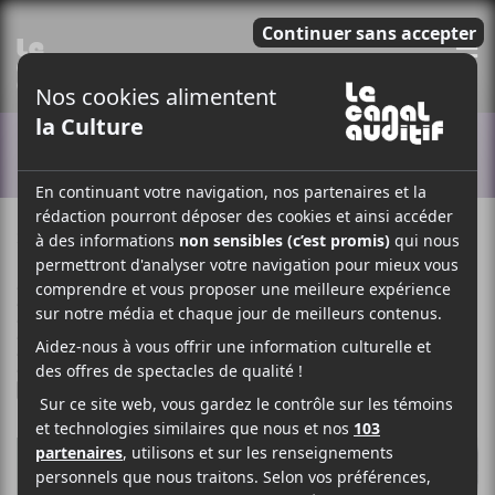
E
ACTUALITÉS
2 MARS 2020
LOUIS-PHILIPPE LABRÈCHE
PAR
/ ÉLECTRONIQUE
/ FOLK
/ FRANCOPHONE
/ POP
/ R & B / SOUL
/ ROCK
F
T
P
A
W
A
C
I
R
E
T
T
B
T
A
O
E
G