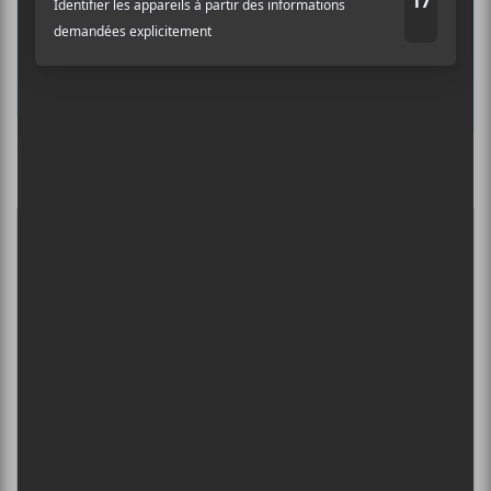
Prénom
Nom
Culture Cible
·
FRANCOUVERTES 2026 - Les 9 demi-finalistes analysés à chaud! | Culture Cible
Adresse courriel
*
5
CONCERTS À VOIR
FESTIVAL MUSIQUE DU BOUT DU
MONDE 2026
6 août - Le Zaricot fête ses 15 ans
DANIEL CAESAR : TOURNÉE SONS OF
SPERGY + 070 SHAKE
6 août - Centre Bell