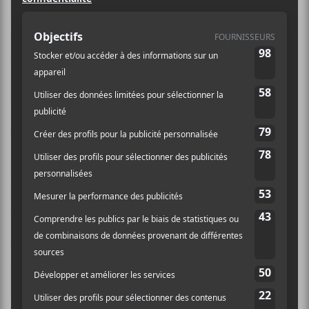
15 mai dès 20 h
Show de rock international avec
Lysistrata
de France,
Make-Overs d’Afrique du Sud et
It It Anita
de
Belgique
17 mai dès 17 h
Lancement de notre programmation été-
automne 2018 avec une performance surprise, cocktail
et BBQ par le Végé Shack.
18 mai dès 22 h
Nos amis DJ Arimo, DJ Jacob Gladu en personne et
DJ Pâdplatines nous préparent une soirée de
déhanchement total