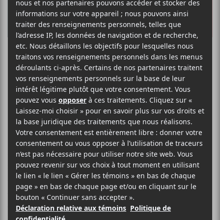
Le Zaricot fête
ses 15 ans
Petit train va loin comme on dit. Le
Zaricot
fête cette
année ses 15 ans! Pour un bar-spectacle, ça tient du
miracle et il y a beaucoup de sueur de front, de travail
de fond et de courage qui permet de se rendre là. Pour
célébrer le tout, des événements spéciaux sont prévus
du 15 au 19 mai prochain en direct de Saint-
Hyacinthe.