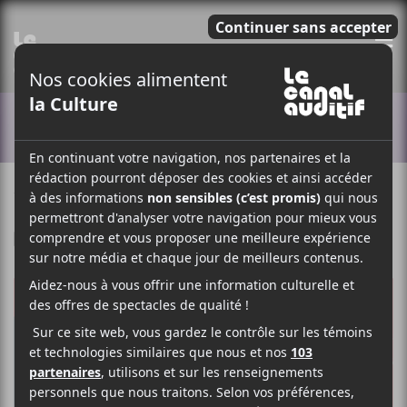
E
ACTUALITÉS
10 MAI 2018
LOUIS-PHILIPPE LABRÈCHE
PAR
F
T
P
A
W
A
C
I
R
E
T
T
B
T
A
O
E
G
O
R
E
K
R