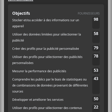
(REFRAIN) présente sa plateforme
regroupant les festivals d’ici.
Le REFRAIN a vu le jour en 2020, au début de la
pandémie. Deux ans plus tard, il « rassemble, réfléchit
à des solutions, outille ses membres et fait front
commun pour avoir une voix forte et positive dans le
milieu des arts », apprend-on par voie de
communiqué. Le REFRAIN représente des festivals
aux formes d’arts diverses. Il compte dans ses rangs
près d’une centaine de festivals de 16 régions
administratives différentes. C’est pourquoi il révèle
maintenant sa plateforme
lerefrain.com
. Son objectif
avec cette nouveauté est d’ « accroître l’essor, la
visibilité et la découverte de ses festivals », indique le
communiqué de presse accompagnant la nouvelle.