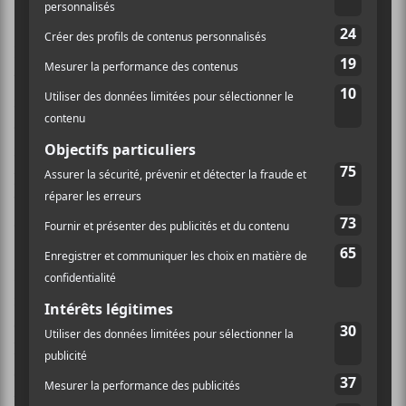
Le contenu sur cette plateforme est divers, mais vise
toujours la même cible : intéresser les gens aux
festivals québécois. « La plateforme se veut un espace
d’informations afin de guider, de surprendre et de
faire rêver ses visiteurs », explique le communiqué de
presse. Pour ce faire, le regroupement propose des
vidéos et du contenu écrit invitant qui permet de
découvrir les festivals sous un autre angle.
La plateforme du REFRAIN permet également de
faire des recherches selon ce que l’on cherche comme
expérience. Des thématiques sont aussi mises de
l’avant et présente les festivals regroupant certaines
caractéristiques, comme se trouver près de l’eau,
proposer de la bonne bière, se retrouver dans des lieux