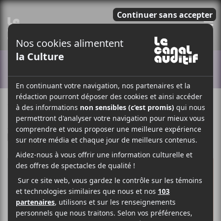
E
ACTUALITÉS
12 MAI 2022
MYRIAM BERCIER
PAR
/ FESTIVAL
F
T
P
A
W
A
C
I
R
E
T
T
B
T
A
O
E
G
O
R
E
K
R