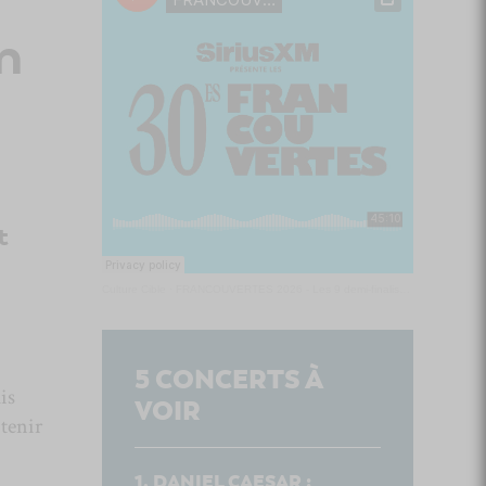
n
t
Culture Cible
·
FRANCOUVERTES 2026 - Les 9 demi-finalistes analysés à chaud! | Culture Cible
5
CONCERTS À
is
VOIR
 tenir
DANIEL CAESAR :