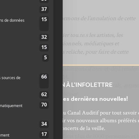
ristesse que nous vous informons de l’annulation de cette
 assez forts pour remercier tou.te.s les artistes, les
partenaires publics, professionnels, médiatiques et
illé avec nos équipes, sans relâche, pour faire de cette
ement mémorable.
ace à cette épreuve et vous donnons d’ores-et-déjà rendez
ne nouvelle édition de MaMA.
ge et de solidarité à tous les lieux, clubs, festivals, artiste
INSCRIPTION À L’INFOLETTRE
 musique, que nous voulons laisser.
Ne manquez pas les dernières nouvelles!
l et
bonnez-vous à l’infolettre du Canal Auditif pour tout savoir 
ecteur
’actualité musicale, découvrir vos nouveaux albums préférés 
revivre les concerts de la veille.
nce des événements accueillant plus de 1000 personnes et l