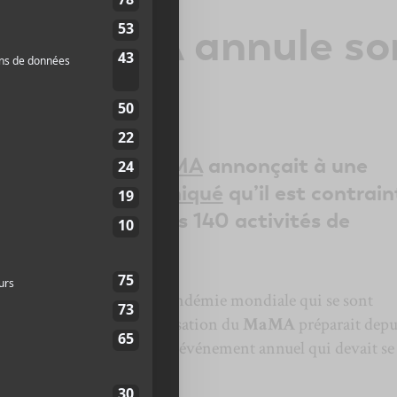
val MaMA annule so
2020
is d’envergure
MaMA
annonçait à une
is
dans un communiqué
qu’il est contrain
oncerts assis et ses 140 activités de
incertaines entourant la pandémie mondiale qui se sont
ctivités culturelles, l’organisation du
MaMA
préparait depu
es règles sanitaires — son événement annuel qui devait se
 Paris.