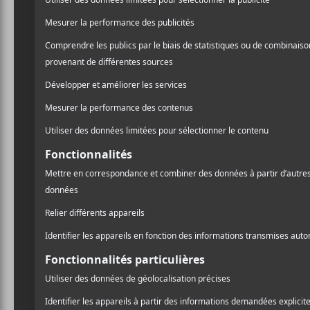
C’est avec une grande t
onzième édition.
Nous n’avons pas de mots
technicien.ne.s et nos 
techniques qui ont trava
édition 2020 un évén
Nous resterons debout f
vous, en 2021, pour u
C’est un message de coura
et autres acteurs de la
Daniel Colling, Directeur Généra
A
Fernando Ladeiro-Marques, Dir
l
Avec l’interdiction en Fra