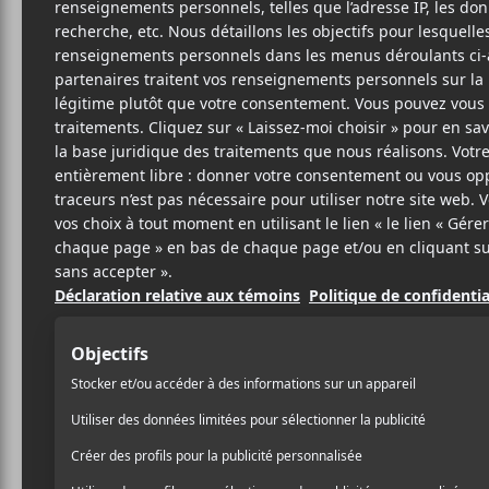
6 OCTOBRE 2020
ELOÏSE LÉVEILLÉ-
PAR
CHAGNON
/ FESTIVAL
PARTAGER
F
T
P
A
W
A
C
I
R
E
T
T
B
T
A
O
E
G
O
R
E
K
R