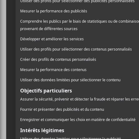
Le festi
édition 
Le festival frança
semaine de préav
d’annuler ses 80 c
convention.
Malgré les circonstances 
abattues sur le secteur d’a
plusieurs mois — et dans l
du 14 au 16 octobre 2020 à