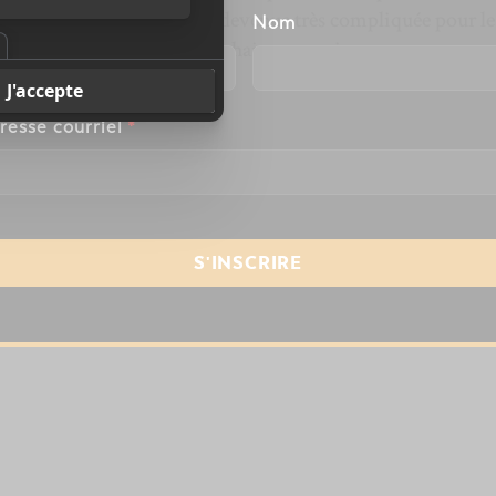
2 heures, la situation était devenue très compliquée pour le
énom
Nom
ons suivront dans les prochaines semaines.
resse courriel
*