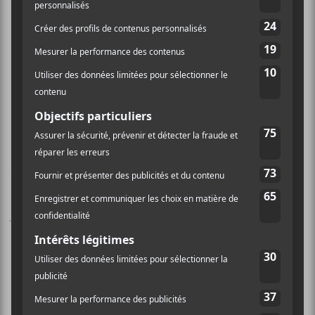
En prestation, il y avait
Vianney
qui a livré sa
chanson
Maintenant
. Puis,
Jain
a offert sa pièce
Maria
qu’elle a commencée en solo à la guitare et mise
dans une robe qui la montait passablement dans les
airs. Avant de rejoindre le groupe dans un tout nouvel
habit.
Pierre de Maere
a interprété sa chanson
Enfant de
.
Louane
a pour sa part fait un medley de
trois chansons :
Secret
,
Les étoile
s et
Parano
.
Nuit
Incolore
a présenté son succès
Dépassé
alors que
Julien Granel
en a fait voir de toutes les couleurs
avec sa chanson
Plus fort
.
Étienne Daho
a chanté
Virus X
.
Le rappeur
Gazo
a aussi présenté deux pièces :
Die
et
100K
.
Zaho de Sagazan
, l’une des plus nommées en