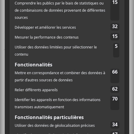
2024 est venue présenter sa chanson
La symphonie
des éclairs
.
Clara Ysé
a présenté sa chanson
Douce
en
sobriété, laissant sa voix prendre toute la place.
Meryl
a présenté sa chanson
Jack Sparrow
aux
rythmes caribéens et chantée en créole. Le rappeur
Josman
est aussi venu présenter sa pièce
Les flammes
de son dernier mixtape.
Parmi les souvenirs des Victoires de la Musique, la
production a ressorti
Tina Turner
qui a chanté la
chanson-thème de
Goldeneye
, le film de
James Bond
.
On a aussi célébré Jane Birkin qui est partie en cours
d’année. Il y a eu aussi un hommage à
Bernard
Lavilliers
qui était l’invité d’honneur de ces
Victoires.