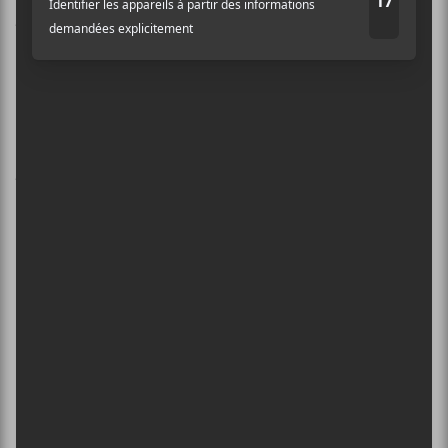
Artiste masculin de l’année
Étienne Daho
Pierre de Maere
Gazo
Gagnant
ex-aequo
Vianney
Gagnant
ex-aequo
Artiste féminine de l’année
Jain
Louane
Aya Nakamura
Gagnante
Véronique Sanson
Révélation masculine
Nuit Incolore
Aime Simone
Yamê
Gagnant