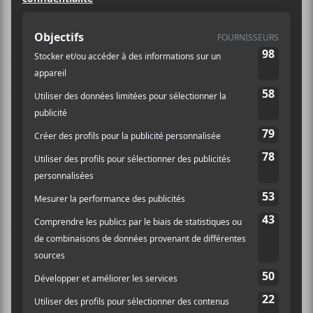
Les 39e Victoires de la musique ont commencé sur un
grand numéro symphonique avec danseurs avant
Zazie,
la présidente d’honneur de la cérémonie,
vienne chanter
Rue de la Paix
. Elle a par la suite fait
un discours pour rappeler que la musique était d’abord
et avant tout faite pour connecter avec les gens plutôt
que des chiffres, des likes et des écoutes. La cérémonie
pour sa part était animée par Léa Salamé et Cyril
Féraud. C’était la soirée de
Zaho de Sagazan
a
remporté les prix de révélation scène, révélation
féminine de l’année, d’album et de chanson de l’année.
Parmi les surprises de la soirée, ce n’est pas une
personne, mais deux artistes qui ont remporté le prix
de l’interprète de l’année alors que
Vianney
et
Gazo
ont chacun eu un trophée.