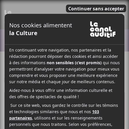
E
ACTUALITÉS
9 FÉVRIER 2024
LOUIS-PHILIPPE LABRÈCHE
PAR
/ FRANCOPHONE
F
T
P
A
W
A
C
I
R
E
T
T
B
T
A
O
E
G
O
R
E
K
R