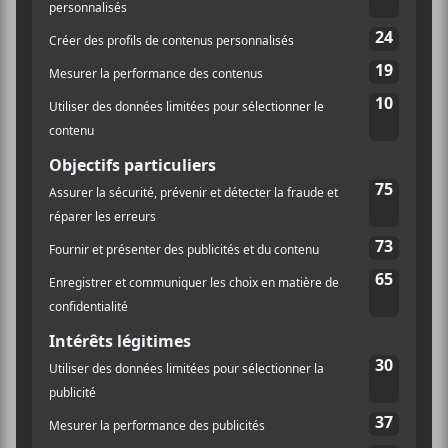
habitation était à l’origine des problèmes. Ayant créé
un logement attenant au mur de La Tulipe, il se
plaignait du bruit élevé généré par l’établissement.
Dans sa cause, il justifiait sa demande parce qu’il
attribuait à La Tulipe le statut de discothèque plutôt
que de salle de spectacle. Une interprétation qui avait
été retenue par un jugement en 2024. Cela avait forcé
la fermeture de La Tulipe, n’étant plus viable.
L’administration de l’arrondissement du Plateau-
Mont-Royal a donc modifié son règlement sur le bruit
pour en exclure les bars et les discothèques et ainsi
protéger les bars-spectacles ou les salles alternatives de
telles situations.
Est-ce que cela permettra à La Tulipe de renaître de ses
cendres? Seul l’avenir nous le dira.