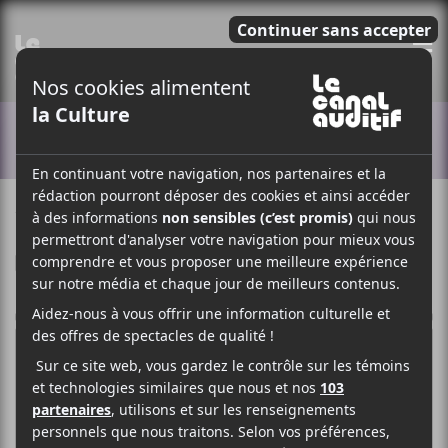
E
ACTUALITÉS
1 NOVEMBRE 2025
LOUIS-PHILIPPE LABRÈCHE
PAR
F
T
P
A
W
A
C
I
R
E
T
T
B
T
A
O
E
G
O
R
E
K
R