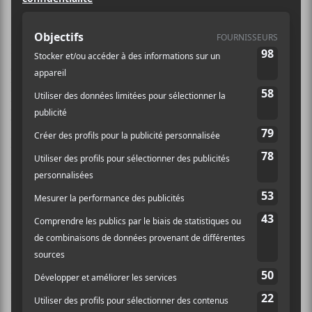
l’arrondissement.
Le juge Patrick Ferland a rendu un jugement qui rend
caduque l’injonction qui frappait la salle en raison de
la modification du règlement sur le bruit de
l’arrondissement. Celui-ci permet dorénavant aux
bars et discothèques d’avoir les coudées franches face à
leurs voisins. C’est l’administration de Luc Rabouin
(qui souhaite devenir maire de Montréal demain) qui
a piloté le tout.
Une erreur de la ville à l’origine du
litige
Une erreur administrative qui a permis à Pierre-Yves
Beaudoin de transformer un local commercial en