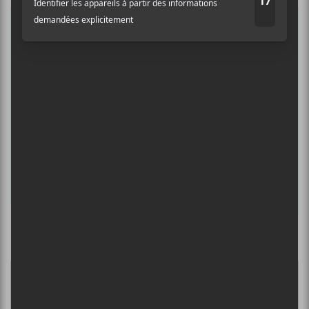
Auditif pour tout savoir de l’actualité
musicale, découvrir vos nouveaux
albums préférés et revivre les
concerts de la veille.
Prénom
Nom
Culture Cible
·
FRANCOUVERTES 2026 - Les 9 demi-finalistes analysés à chaud! | Culture Cible
Adresse courriel
*
5
CONCERTS À VOIR