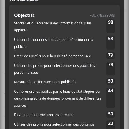
vedette Patrick Watson et Godspeed
You! Black Emperor. Qu’est-ce que les
organisateurs avaient à nous
proposer cette année?
Une programmation forcément plus modeste. C’était
à prévoir. Par contre, on s’est recentré sur des artistes
issus de la scène montréalais ou encore qui sont de
bons amis de la scène. On pense notamment à
Rhye
qui a fait ses études à Concordia ou encore
Charlotte
Day Wilson
qui possède un appui certain depuis le
début de sa jeune carrière. Le nom le plus imposant
est certainement la formation torontoise
Broken
Social Scene
qui sera en ville. Peut-être se loueront-ils
un autobus puisque le groupe punk
PUP
sera aussi de