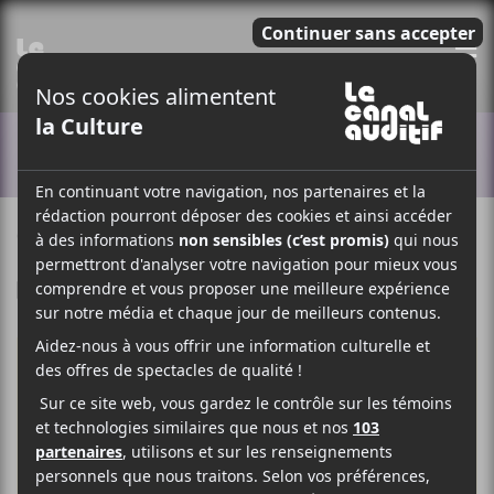
E
ACTUALITÉS
9 MAI 2018
LOUIS-PHILIPPE LABRÈCHE
PAR
F
T
P
A
W
A
C
I
R
E
T
T
B
T
A
O
E
G
O
R
E
K
R