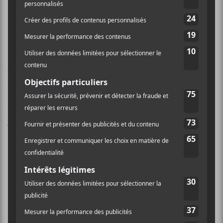
l’édition 2018.
On y trouvera aussi de la relève montréalaise de
qualité en la personne de
CRi
et
Helena Deland
.
Pierre Kwenders
va rajouter un peu de groove
pendant que les
Barr Brothers
et
Tire Le Coyote
vont
faire ce qu’ils font si bien : du folk de qualité.
Klaus
, le
projet qui regroupe François Lafontaine, Sam Joly et
Joe Grass sera aussi de la partie.
Poirier
y sera aussi par
deux fois, à une occasion avec son Migration
soundsystem et une fois en DJ set. Rajoutez à tout ça
Heartstreet et Nakhane et vous avez un bon portait de
l’édition. Le festival précise que d’autres noms seront
ajoutés en cours de route.
Finalement, cette année, le festival s’étend sur trois