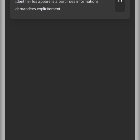
Ne manquez pas les dernières
nouvelles!
Abonnez-vous à l’infolettre du Canal
Auditif pour tout savoir de l’actualité
musicale, découvrir vos nouveaux
albums préférés et revivre les
concerts de la veille.
Prénom
Nom