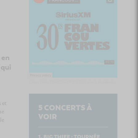
 en
 qui
Culture Cible
·
FRANCOUVERTES 2026 - Les 9 demi-finalistes analysés à chaud! | Culture Cible
 et
5
CONCERTS À
me
VOIR
le
BIG THIEF : TOURNÉE