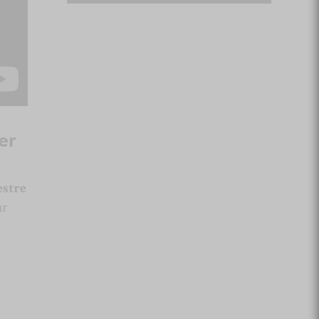
er
estre
ur