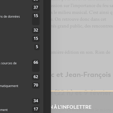
ous économise ici la discussion sur l’importance du feu s
pour arriver à ses fins dans le milieu musical. C’est ainsi q
stival de jazz à Victoriaville. On retrouve donc dans cet
ion complète, des activités grand public, des rencontres
on.
ir les artistes de cette première édition en son. Rien de
avec J
ulie Leblanc
et
Jean-François
UIT
t 22 h) , 8 février (22 h) et 9 février
INSCRIPTION À L’INFOLETTRE
le depuis quelque temps. Alors que
Leblanc
tient le micro 