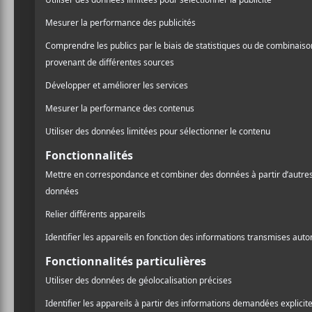
d’honorer sa mémoire. Je v
(et d’un peu d’entêtement) 
née l’idée d’un nouveau fe
événement une programmat
scolaires et une compétiti
On vous propose de découvr
moins !
Piano à gogo
, 
Groulx
—GRAT
7 février (19 h e
(22 h 30)
La paire travaille ensemb