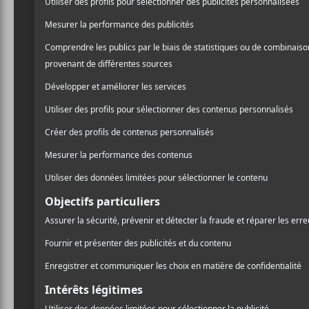
La premi
festival 
La première éditio
février 2019. Déco
est à l’origine de
Jean-Pierre Lambert était 
formations jazz. Celui-c
contagieux a fédéré plus 
22 janvier 2017, il décédai
collaborateurs et des mem