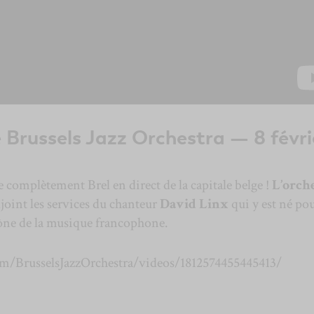
e Brussels Jazz Orchestra — 8 févri
 complètement Brel en direct de la capitale belge !
L’orch
djoint les services du chanteur
David Linx
qui y est né po
icône de la musique francophone.
m/BrusselsJazzOrchestra/videos/1812574455445413/