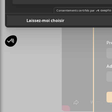
fait résonner de sa voix cl
A
l
Pr
Ad