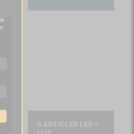
no.
de
et
5
ARTICLES LES +
LUS