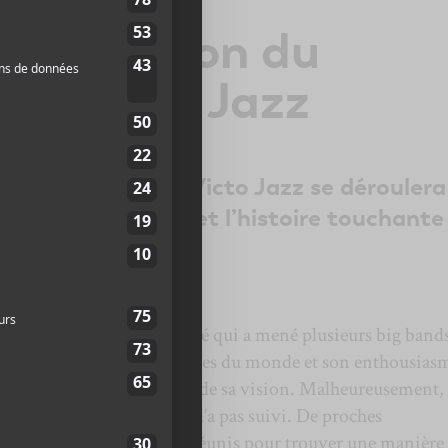
ère édition du
JPL Victo Jazz
n du festival JPL Victo Jazz se déroulera
uvrez les artistes et l’histoire touchante
 ce nouveau projet.
un directeur musical réputé qui a mené plusieurs big bands
i était un mordu des musiques du monde et son enthousias
d’un instrumentiste autour de sa vision. Malheureusement, 
t. Mais sa passion, elle, ne l’a pas suivi. De proches
bres de sa famille se sont réunis pour trouver une manière