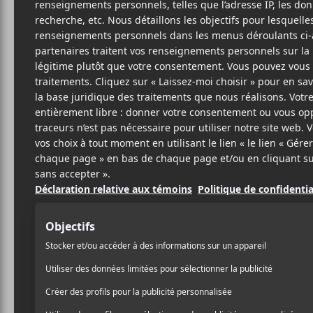
22 JANVIER 2019
ARTICLE
PAR
SPONSORISÉ
/ FESTIVAL
/ JAZZ
PARTAGER
F
T
P
A
W
A
C
I
R
E
T
T
B
T
A
O
E
G
O
R
E
K
R