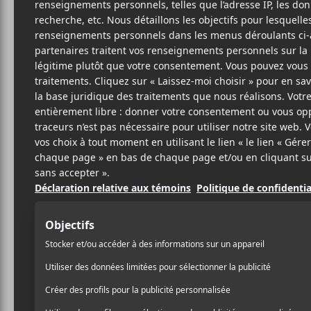
12 MARS 2022
LOUIS-PHILIPPE
PAR
LABRÈCHE
/ FRANCOPHONE
/ HIP HOP / RAP
PARTAGER
F
T
P
A
W
A
C
I
R
E
T
T
B
T
A
O
E
G
O
R
E
K
R