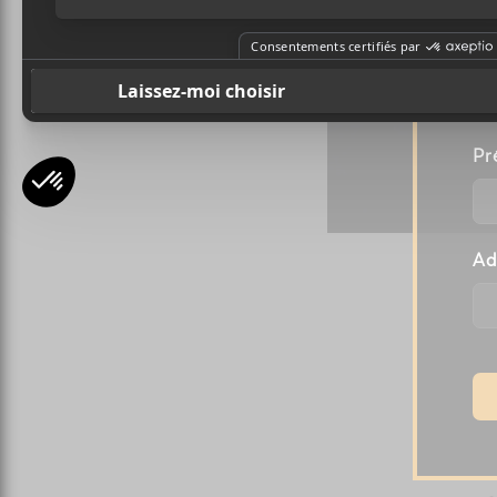
A
l
Pr
Ad
A