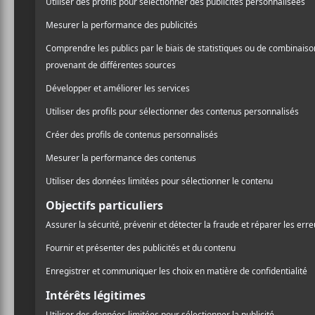
Koriass 
fortune 
son nouv
le 1er avr
Koriass a saisi l’
sortie de son sixi
C’est donc le 1er avril pr
retrouvera sur l’album les
Corde à linge
paru dans le