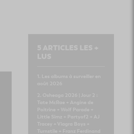
5
ARTICLES LES +
LUS
Les albums à surveiller en
août 2026
Osheaga 2026 | Jour 2 :
Tate McRae + Angine de
Poitrine + Wolf Parade +
Little Simz + Partyof2 + AJ
Tracey + Viagra Boys +
Turnstile + Franz Ferdinand