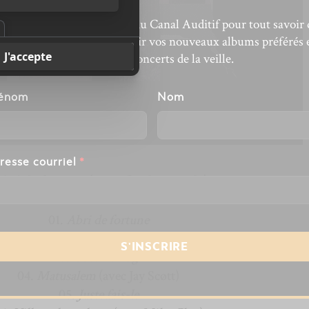
bonnez-vous à l’infolettre du Canal Auditif pour tout savoir 
’actualité musicale, découvrir vos nouveaux albums préférés 
revivre les concerts de la veille.
énom
Nom
resse courriel
*
bri de fortune (pour fin du monde)
01.
Abri de fortune
02.
Astonef
03.
Corde à linge
04.
Matusalem
(avec Jay Scøtt)
05.
Juste fais-le