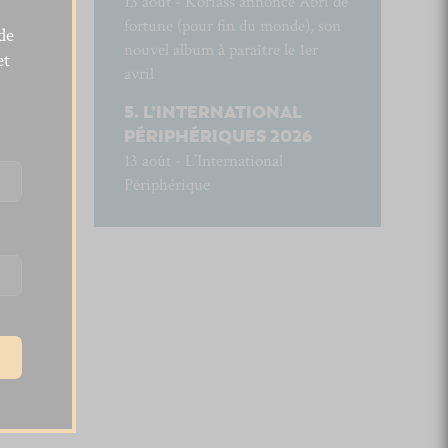
13 août - Koriass annonce Abri de
fortune (pour fin du monde), son
de
nouvel album à paraître le 1er
et
avril
L’INTERNATIONAL
PÉRIPHÉRIQUES 2026
13 août - L’International
Périphérique