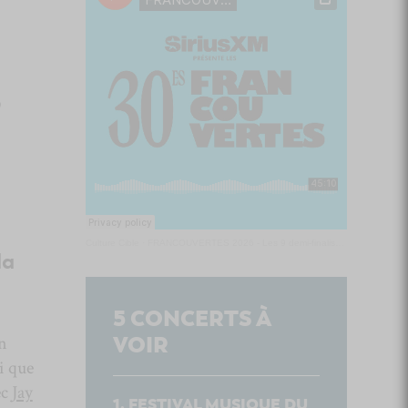
,
Culture Cible
·
FRANCOUVERTES 2026 - Les 9 demi-finalistes analysés à chaud! | Culture Cible
la
5
CONCERTS À
VOIR
n
i que
ec
Jay
FESTIVAL MUSIQUE DU