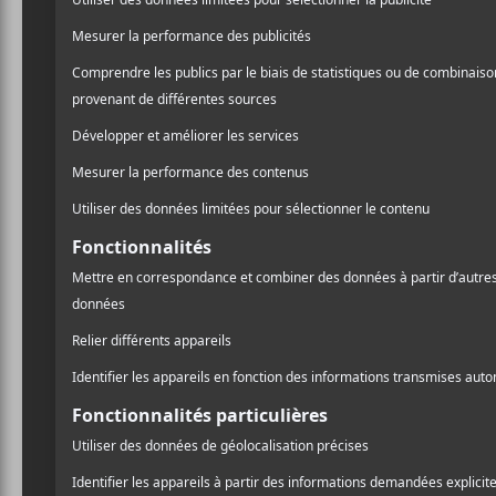
Scøtt
,
Imposs
et
Mike Cla