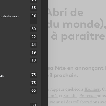
annonce Abri de
(pour fin du monde)
el album à paraître
il
occasion de célébrer sa fête en annonçant 
ème album le 1er avril prochain.
ochain que sortira l’album du rappeur québécois
Koriass
. O
 simples
Épitaphe
avec
Sarahmée
et
Souldia
,
3e avenue
ains
s derniers mois. On y retrouve aussi des collaborations av