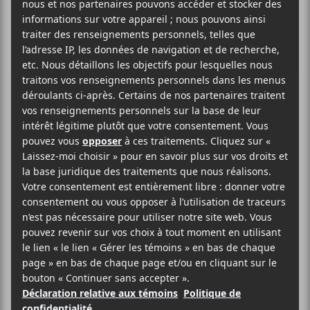
Jean-Michel Blais
et Lara Somogyi
uniront leur force
sur un nouvel
album
collaboratif