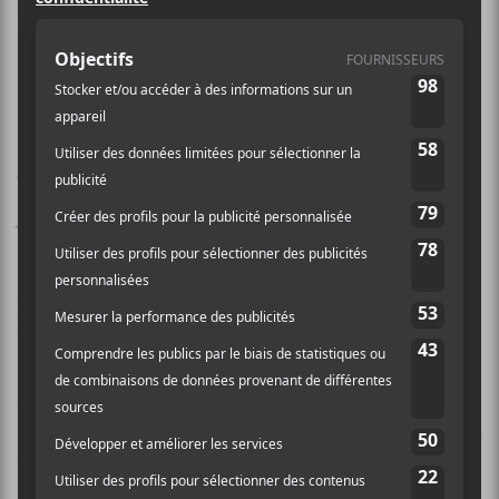
Les deux artistes dévoilent
aujourd’hui l’extrait
monarque
,
mettant la table pour ce projet en
tandem intitulé
désert
, qui verra le
jour le 14 mars prochain.
Le pianiste québécois
Jean-Michel Blais
et la
harpiste basée à Los Angeles,
Lara Somogyi
,
lanceront ce projet collaboratif de 11 chansons
improvisées. Ils y explorent la création à l’improviste
et désirent illustrer le passage de l’aube au crépuscule
dans des chansons tout en dualité, parfois simples, et à
d’autres moments, plus complexes.