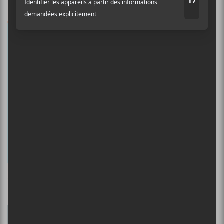
Abonnez-vous à l’infolettre du Canal
Auditif pour tout savoir de l’actualité
musicale, découvrir vos nouveaux
albums préférés et revivre les
concerts de la veille.
Prénom
Nom
Adresse courriel
*
Culture Cible
·
FRANCOUVERTES 2026 - Les 9 demi-finalistes analysés à chaud! | Culture Cible