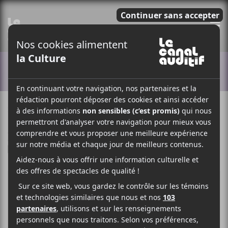
E
ACTUALITÉS
24 FÉVRIER 2025
SIMÉON DUMONT
PAR
/ CLASSIQUE
/ INSTRUMENTALE
F
T
P
A
W
A
C
I
R
E
T
T
B
T
A
O
E
G
O
R
E
K
R