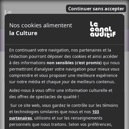
E
ACTUALITÉS
4 DÉCEMBRE 2018
LOUIS-PHILIPPE LABRÈCHE
PAR
/ ÉLECTRONIQUE
F
T
P
A
W
A
C
I
R
E
T
T
B
T
A
O
E
G
O
R
E
K
R