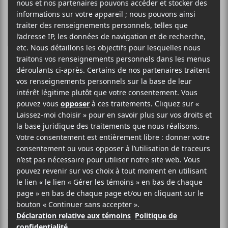
James Blake de
retour à Montréal
en février
Le chanteur anglais
James Blake
sera de retour dans
la métropole le 28 février prochain à L’Olympia.
Son
dernier passage était dans le cadre d’Osheaga
. Parions
que cette fois, les mannes ne seront pas aussi présentes