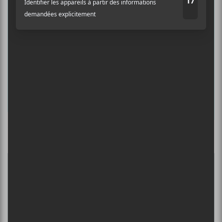
albums préférés et revivre les
concerts de la veille.
Prénom
Nom
Culture Cible
·
FRANCOUVERTES 2026 - Les 9 demi-finalistes analysés à chaud! | Culture Cible
Adresse courriel
*
5
CONCERTS À VOIR
BIG THIEF : TOURNÉE SOMERSAULT
SLIDE 360