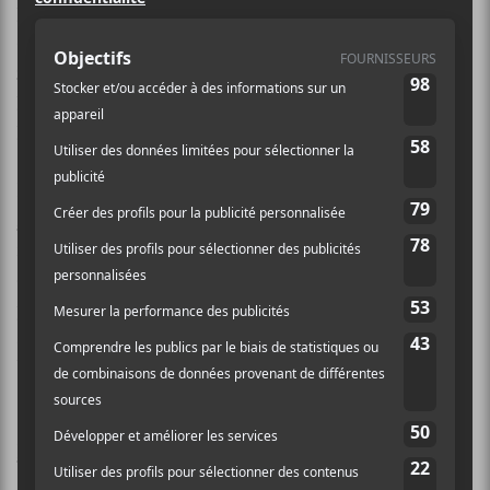
pendant qu’il essaie de livrer ses pièces! Les billets
seront en vente dès le 7 décembre à 10 h.
La prévente
commence pour sa part le 5 décembre à 10 h
. Chaque
paire de billets achetés sera agrémentée d’un CD d’un
projet à venir de
James Blake
.
Le dernier album de
James Blake
est
The Colour in
Anything
paru en 2016. Des rumeurs de nouvel album
fusent en tout temps, mais cette nouvelle risque
d’alimenter considérablement celle-ci. En plus de
passer par Montréal lors de la tournée, le chanteur
anglais s’arrêtera entre autres, par Toronto et New
York.
Lien vers l’événement