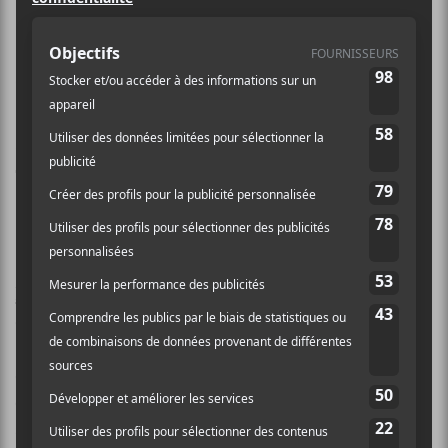
C’est dans un message mystérieux
publié sur les réseaux sociaux du
groupe qu’Isaac Wood, le chanteur de
Black Country, New Road, a annoncé
son départ. Le groupe continuera de
faire de la musique ensemble sans lui,
mais a annulé tous ses concerts
prévus pour 2022.
Black Country, New Road
a publié le message
d’Isaac Wood sur leur compte Twitter le 31 janvier
2022. « Bonjour à tous, j’ai une mauvaise nouvelle,
qui est que je me sens triste et effrayé à la fois. J’ai
essayé de faire en sorte que cela ne soit pas réel, mais il
s’agit de ce genre de sentiment de tristesse et de peur