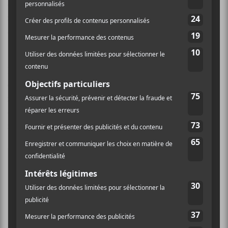
qui rend la pratique du chant et de la guitare difficile.
» C’est ainsi que le message du chanteur et guitariste
du groupe commence.
Il annonce ainsi quitter le groupe, mais non pas à
cause d’une mésentente. Il a indiqué que les autres
membres du groupe sont « les plus belles personnes
que je connaisse, qui sont et ont toujours été
merveilleuses de la façon la plus étincelante qui soit. »
We have some news to share concerning the
future of the band. Please read on for
information on upcoming shows, but it seems
right to pass on this message from Isaac first
pic.twitter.com/3HHmSwBDQj