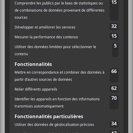
— BlackCountry,NewRoad (@BCNRband)
January 31,
2022
Black Country, New Road
fera paraître un second
album le 4 février 2022. Dans un message également
publié sur Twitter suite à celui du chanteur, le groupe
a tenu à confirmer à leurs fans qu’il continuera à faire
de la musique. « Bien qu’Isaac ne fasse plus partie du
groupe, le reste d’entre nous continuera à faire de la
musique ensemble sous le nom de Black Country,
New Road. En fait, nous avons même déjà commencé
à travailler sur la suite », peut-on lire dans le message
du groupe sur Twitter.
Cependant, le groupe a dû se contraindre à annuler