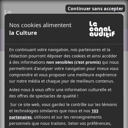
E
ACTUALITÉS
31 JANVIER 2022
MYRIAM BERCIER
PAR
/ EXPÉRIMENTAL
/ ROCK
F
T
P
A
W
A
C
I
R
E
T
T
B
T
A
O
E
G
O
R
E
K
R