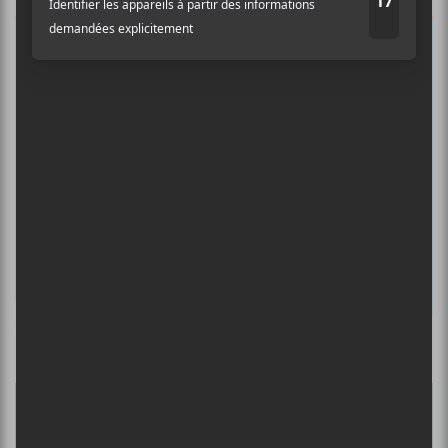
Auditif pour tout savoir de l’actualité
musicale, découvrir vos nouveaux
albums préférés et revivre les
concerts de la veille.
Prénom
Nom
Adresse courriel
*
Culture Cible
·
FRANCOUVERTES 2026 - Les 9 demi-finalistes analysés à chaud! | Culture Cible
5
CONCERTS À VOIR