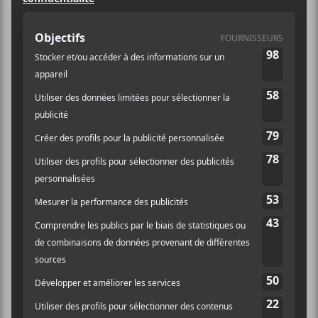
le quatrième album studio de
Ghost
via Loma Vista
Recordings. Tobias Forge, qui a été révélé comme
l’homme derrière l’énigmatique Papa Emeritus,
change une fois de plus de look pour ce nouvel album
et de nom pour : Cardinal Copia. Pour accompagner
l’annonce,
Ghost
fait paraître un vidéoclip pour le
simple Rats.
Prequelle :
Ashes
Rats
Faith
See the Light
Miasma
Dance Macabre
Pro Memoria