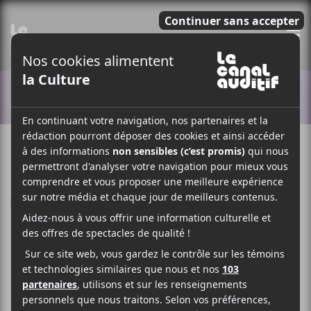
E
ACTUALITÉS
13 AVRIL 2018
LOUIS-PHILIPPE LABRÈCHE
PAR
/ MÉTAL / INDUSTRIEL
/ ROCK
F
T
P
A
W
A
C
I
R
E
T
T
B
T
A
O
E
G
O
R
E
K
R