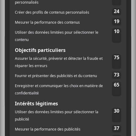
Witch Image
Helvetesfonster
Life Eternal