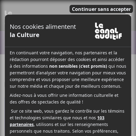
E
ACTUALITÉS
13 NOVEMBRE 2020
ELOÏSE LÉVEILLÉ-CHAGNON
PAR
/ HIP HOP / RAP
F
T
P
A
W
A
C
I
R
E
T
T
B
T
A
O
E
G
O
R
E
K
R