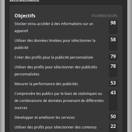
On apprenait plus tôt cette année
que les rappeurs américains
Future
et
Lil Uzi Vert
se sont alliés pour un
nouveau projet collaboratif nommé
Pluto x Baby Pluto
. C’est aujourd’hui
que
leur album
est lancé dans
l’univers sous les étiquettes Epic
Records et Atlantic.
Écoutez l’album complet
Pluto x Baby Pluto
et
visionnez le vidéoclip de la pièce
That’s It
au bas de
cet article.