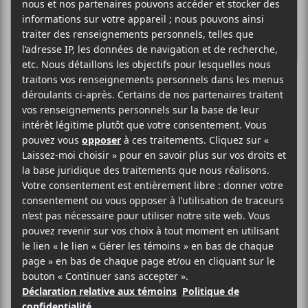
Future et Lil Uzi
Vert partagent
enfin leur album
collaboratif
«Pluto x Baby
Pluto»