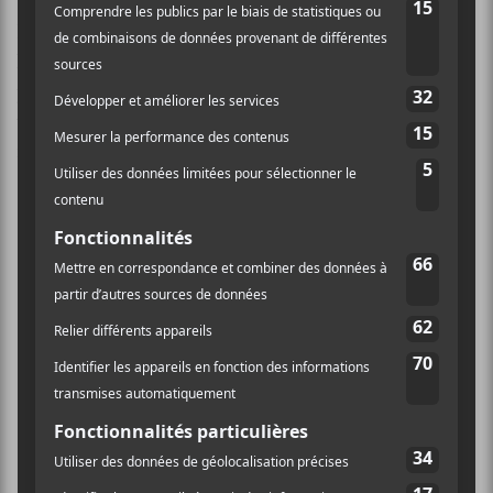
Le disque long de 16 pistes a été produit par DJ Esco.
Pluto
et
Bébé Pluto
ont profité de la sortie du LP
pour dévoiler un tout nouveau vidéoclip pour leur
titre
That’s It
. Le tournage a été dirigé par le
réalisateur Hype Williams.