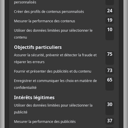
Beaucoup d’engouement fut suscité autour de cette
association! La rumeur de cette collaboration de haut
calibre s’était concrétisée le 31 juillet 2020 — aka le
jour des 26 ans du petit
Uzi Vert
–. Le duo dévoilait
deux chansons intitulées
Patek
et
Over Your Head
,
qui ne se retrouvent pas sur le disque.
Le 22 septembre, une vidéo mettant en vedette
Pluto
et
Bébé Pluto
jouant au soccer a été révélée sur les
réseaux sociaux. Enfin, le 11 novembre dernier,
Lil
Uzi Vert
et
Future
ont officiellement levé le voile du
mystère qui planait sur leur projet commun, via une
autre bande-annonce durant laquelle les deux
rappeurs veulent «quitter la Terre pour une autre
planète». Finalement, la pochette et la
tracklist
n’ont
été révélées qu’hier, le 12 novembre.