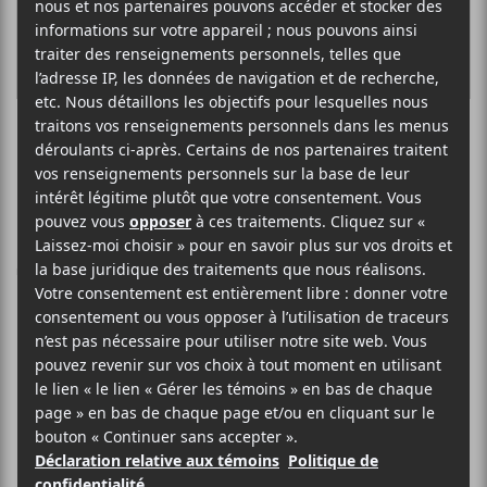
François Pérusse
annonce un 11e
Tome de L’album
du Peuple
L’humoriste, animateur et musicien
québécois
François Pérusse
en