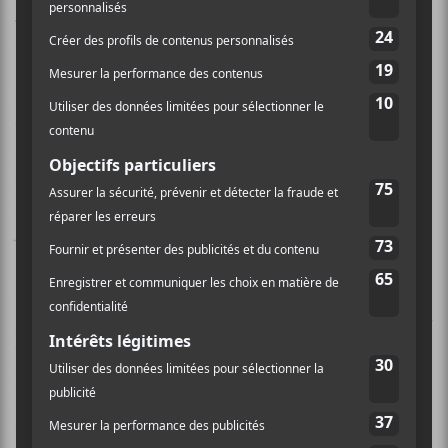
Bois
. Les
connoisseurs
savent que ce dernier se trouve
à la barre de l’émission de radio
Des si et des rais
.
La «toune» propose des sonorités répondant aux
codes du rock progressif : flûte traversière, guitares
acoustiques, rythmes compliqués, orgue et quelques
mélodies de voix inspirées des traditions celtiques.
Dans le fond, on croirait entendre une imitation de
Jethro Tull
ou du
Harmonium
«nono».
Le prolifique humoriste montarvillois a vendu plus de
1,5 million d’exemplaires en carrière. Il faut dire qu’il a
le sens des affaires, puisque ses disques se retrouvent
sur les tablettes juste à temps pour la période des fêtes.
Pour faire exception à la règle,
Pérusse
ne proposera
que le format numérique de son 11e Tome, en