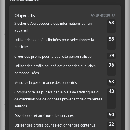
profite pour dévoiler un premier
extrait de son 11e Tome, à venir le 24
novembre prochain sous l’étiquette
Zéro Musique
.
Près de trente ans après la parution de son
Tome 1 de
L’album du peuple
, le maître des jeux de mots et des
sketches radiophoniques revient en force avec un 14e
disque en carrière.
La chanson
Je veux pas juger
est disponible en
téléchargement gratuit
sur le site Web de l’artiste. Elle
est accompagnée d’un vidéoclip aux situations
absurdes, mettant en vedette
Pérusse
lui-même ainsi
que Dominique Massicotte du trio comique
Les Pic-