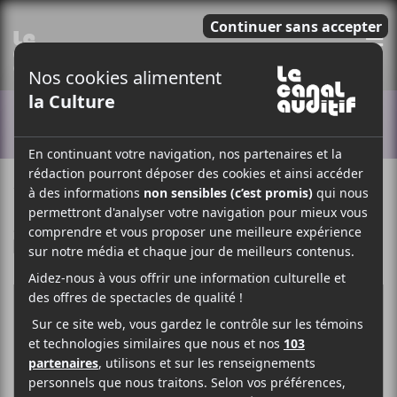
E
ACTUALITÉS
10 NOVEMBRE 2020
ELOÏSE LÉVEILLÉ-CHAGNON
PAR
/ ROCK
F
T
P
A
W
A
C
I
R
E
T
T
B
T
A
O
E
G
O
R
E
K
R