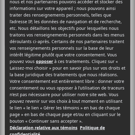
K
R
Festival en
chanson de
Petite-Vallée se
mouille pour la
tenue de sa 38e