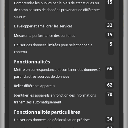
Plus de 15 000 festivaliers étaient attendus à la 37e
édition du Festival en chanson de Petite-Vallée, du 27
juin au 6 juillet 2019.
Le festival annonce dès aujourd’hui la mise en vente
des billets des spectacles de
Klô Pelgag
(2 juillet),
Tire le Coyote
(5 juillet) et
Louis-Jean Cormier
(8
juillet). Les billets sont en vente
au
www.festivalenchanson.com
ou au 418 393-2592.