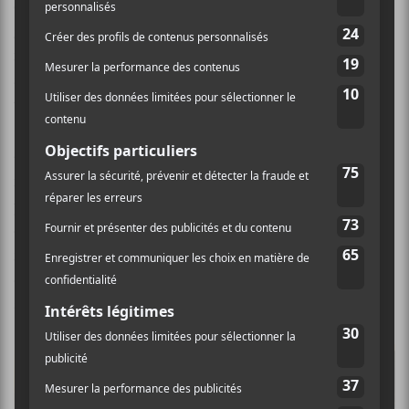
d’artistes qui déferleront successivement sur le village
er
gaspésien entre le 1
et le 10 juillet 2021. Chaque
marée sera composée d’un artiste passeur et de 5 autres
artistes ou groupes qui seront en spectacle pendant
trois jours.
« On fait la promesse d’un événement respectueux des
mesures sanitaires susceptibles d’être en vigueur l’été
prochain, mais qui sera sans doute festif, bien ancré
dans la communauté et le paysage et qui, de par sa
formule, viendra encore mieux soutenir les artistes
qu’il accueille » précise le directeur général et
artistique du festival, Alan Côté.