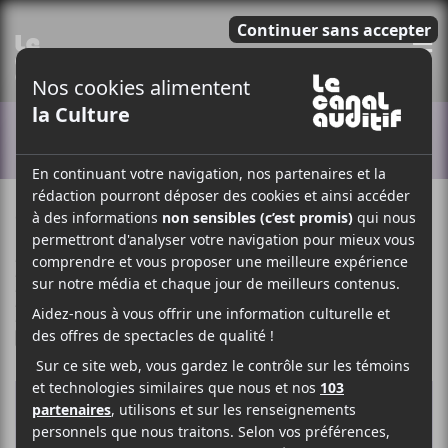
E
ACTUALITÉS
8 DÉCEMBRE 2020
ELOÏSE LÉVEILLÉ-CHAGNON
PAR
/ FESTIVAL
/ FOLK
/ FRANCOPHONE
/ INDIE
/ POP
F
T
P
A
W
A
C
I
R
E
T
T
B
T
A
O
E
G
O
R
E