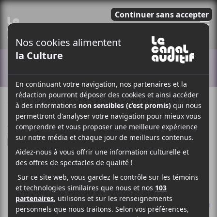
E
ACTUALITÉS
17 SEPTEMBRE 2021
MYRIAM BERCIER
PAR
/ FESTIVAL
/ FRANCOPHONE
F
T
P
A
W
A
C
I
R
E
T
T
B
T
A
O
E
G
O
R
E
K
R