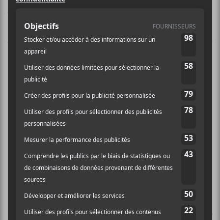
Après une année d’arrêt et une
édition remise à plus tard, le festival
Avec Le Temps sera de retour en mars
2022!
Le festival se tiendra à Marseille et ses alentours du 11
au 24 mars 2022. Avec Le Temps revient avec tout ce
qui fait son charme, soit « l’itinérance, la mise en
lumière d’une scène actuelle francophone plurielle et
la découverte comme part incontournable de la
programmation, notamment avec le retour du
Parcours Chanson et de nos amis canadiens »
apprend-on par voie de communiqué.
La programmation complète sera rendue disponible le