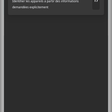
Prénom
Culture Cible
·
FRANCOUVERTES 2026 - Les 9 demi-finalistes analysés à chaud! | Culture Cible
Nom
5
CONCERTS À VOIR
Adresse courriel
*
FESTIVAL MUSIQUE DU BOUT DU
MONDE 2026
6 août - Le festival Avec Le Temps est de retour et
dévoile une partie de sa programmation
DANIEL CAESAR : TOURNÉE SONS OF
SPERGY + 070 SHAKE
6 août - Centre Bell