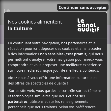
E
ACTUALITÉS
10 NOVEMBRE 2017
LOUIS-PHILIPPE LABRÈCHE
PAR
/ EXCLUSIVITÉ
F
T
P
A
W
A
C
I
R
E
T
T
B
T
A
O
E
G
O
R
E
K
R