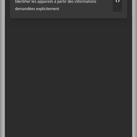
Culture Cible
·
FRANCOUVERTES 2026 - Les 9 demi-finalistes analysés à chaud! | Culture Cible
Nom
5
CONCERTS À VOIR
Adresse courriel
*
BIG THIEF : TOURNÉE SOMERSAULT
SLIDE 360
4 août - L’Olympia de Montréal
FESTIVAL MUSIQUE DU BOUT DU
MONDE 2026
6 août - Babylone
DANIEL CAESAR : TOURNÉE SONS OF
SPERGY + 070 SHAKE
6 août - Centre Bell
ÎLESONIQ 2026