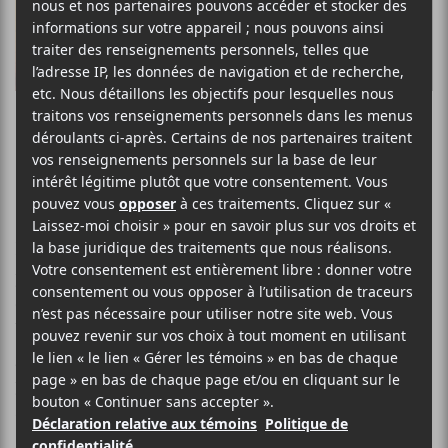
Babylone
Le groupe français
La Jarry
lancera vendredi
prochain son nouvel EP intitulé
Babylone
. Le groupe
d’Orléans revient sur celui-ci à un rock mélodique
beaucoup plus « dans ta face ». C’est sans détour que le
groupe nous envoie ses riffs distorsionnés sur la
pièce-titre du mini-album. Fort de cinq albums dans
sa discographie, le groupe avait visité le Québec en
2015 en passant par les Francofolies et le Festival d’été