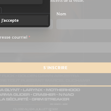
revivre les concerts de la veille.
énom
Nom
resse courriel
*