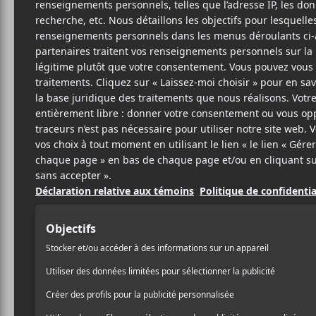
19 MAI 2022
MYRIAM BERCIER
PAR
/ FRANCOPHONE
/ ROCK
PARTAGER
F
T
P
A
W
A
C
I
R
E
T
T
B
T
A
O
E
G
O
R
E
K
R