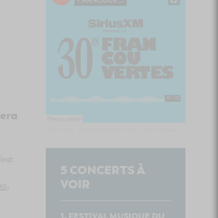
sera
Culture Cible
·
FRANCOUVERTES 2026 - Les 9 demi-finalistes analysés à chaud! | Culture Cible
Tout
5
CONCERTS À
VOIR
ao
,
FESTIVAL MUSIQUE DU