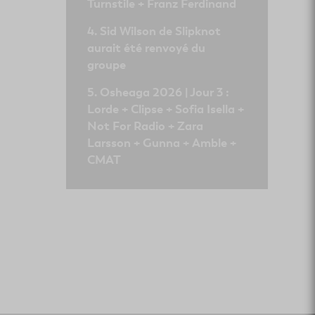
Turnstile + Franz Ferdinand
Sid Wilson de Slipknot
aurait été renvoyé du
groupe
Osheaga 2026 | Jour 3 :
Lorde + Clipse + Sofia Isella +
Not For Radio + Zara
Larsson + Gunna + Amble +
CMAT