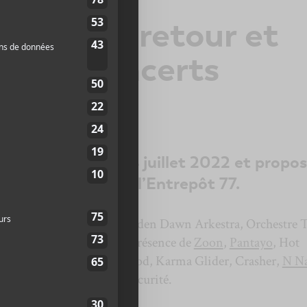
on est de retour et
trois concerts
rs
dra les 22, 23 et 24 juillet 2022 et propo
 ne pas manquer à l’Entrepôt 77.
on retrouve
Holy Fuck
, Golden Dawn Arkestra, Orchestre 
 On compte aussi sur la présence de
Zoon
,
Pantayo
, Hot
 Glynt
,
Larynx
, Motherhood, Karma Glider, Crasher,
N N
nouveau super groupe La Sécurité.