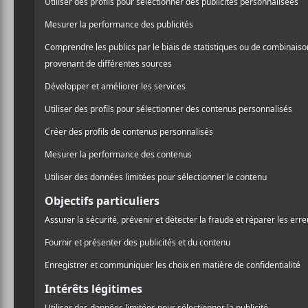
Distorsi
annonce 
extérieu
Distorsion se tien
trois spectacles à
Parmi les têtes d’affiche, 
Puissant Marcel Duchamp.
Garbage,
Efy Hecks
,
Petra
Grim Streaker
et le tout 