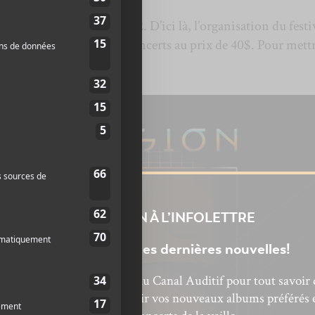
u disponible le 7 juin 2022. D’ici là, l’organisation du festi
ez-passer pour ces trois concerts au prix de 40$. Pour mettr
st
par ici
!
INSCRIPTION À L’INFOLETTRE
Ne manquez pas les dernières nouvelles!
bonnez-vous à l’infolettre du Canal Auditif pour tout savoir 
’actualité musicale, découvrir vos nouveaux albums préférés 