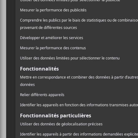
L’horaire officiel sera rend
rend disponibles 100 laiss
main sur ces derniers, c’e
A
l