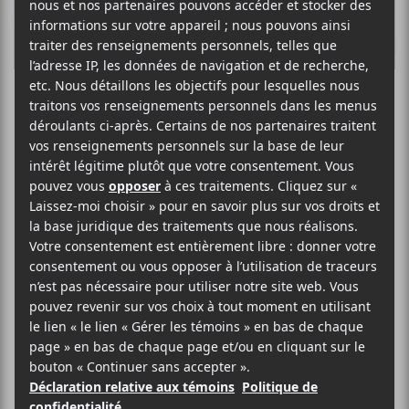
COVID-19 :
Prolongement
des mesures
sanitaires pour un
autre 28 jours
En
point de presse
le 26 octobre à