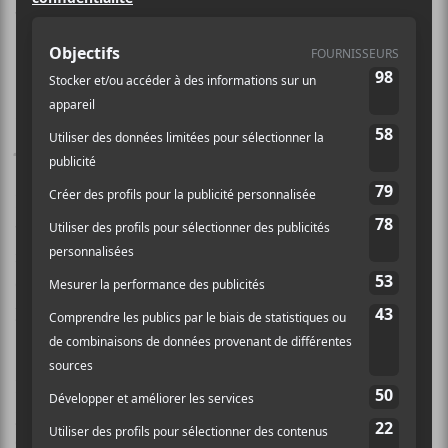
17h, le premier ministre François
Legault a confirmé ce que plusieurs
prévoyaient : les mesures sanitaires
seront reconduites au-delà les 28
jours initiaux.
Personne n’avait besoin d’une boule de cristal pour la
voir venir, les chiffres parlant largement d’eux-
mêmes. En raison de l’absence de ralentissement de la
contagion, les mesures sanitaires seront repoussées
pour un autre 28 jours dans les zones rouges.
De plus, les aides qui étaient en place se poursuivront
jusqu’au 23 novembre prochain. La raison principale
évoquée par le premier ministre est le nombre de cas