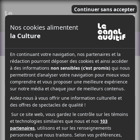
E
ACTUALITÉS
26 OCTOBRE 2020
LOUIS-PHILIPPE LABRÈCHE
PAR
F
T
P
A
W
A
C
I
R
E
T
T
B
T
A
O
E
G
O
R
E
K
R