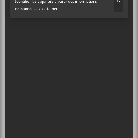
Culture Cible
·
FRANCOUVERTES 2026 - Les 9 demi-finalistes analysés à chaud! | Culture Cible
Nom
5
CONCERTS À VOIR
Adresse courriel
*
BIG THIEF : TOURNÉE SOMERSAULT
SLIDE 360
4 août - L’Olympia de Montréal
FESTIVAL MUSIQUE DU BOUT DU
MONDE 2026
6 août - COVID-19 : Prolongement des mesures
sanitaires pour un autre 28 jours
DANIEL CAESAR : TOURNÉE SONS OF
SPERGY + 070 SHAKE
6 août - Centre Bell