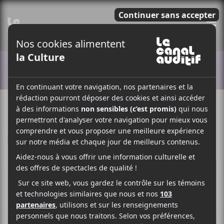
E
ACTUALITÉS
11 DÉCEMBRE 2020
ELOÏSE LÉVEILLÉ-CHAGNON
PAR
/ EXPÉRIMENTAL
F
T
P
A
W
A
C
I
R
E
T
T
B
T
A
O
E
G
O
R
E
K
R