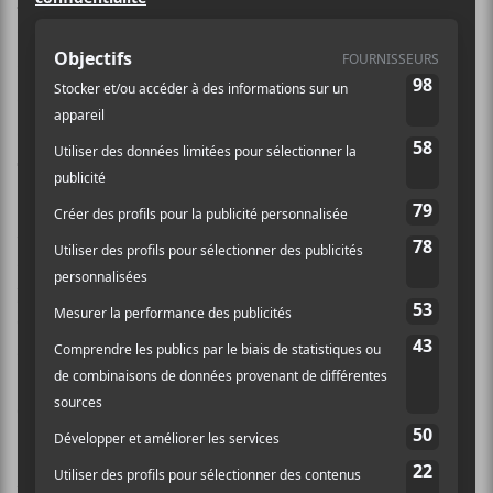
décembre 2020 à Los Angeles. Il est
décédé des suites de complications
causées par le virus COVID-19,
quelques jours à peine après avoir été
testé positif.
Au cours de sa carrière,
Budd
a entremêlé travaux
solo et collaborations diverses en travaillant auprès de
plusieurs artistes de renom. Les plus notables ont été
composés en collaboration avec Brian Eno à la fin des
années 1970.
Budd
nous offrait en 1978
The Pavillion
of Dreams
puis le second LP de la série de disques
expérimentaux
Ambient 2 / The Plateaux of Mirror
.