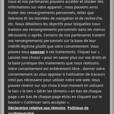
Le compositeur
Harold Budd
décède à 84 ans
Figure emblématique des
scènes
ambient
et d’avant-garde, le
pianiste et compositeur californien
Harold Budd
s’est éteint le 8