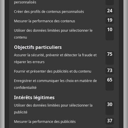
Budd
venait de dévoiler le 4 décembre 2020 un album
collaboratif avec Robin Guthrie (Cocteau Twins)
intitulé
Another Flower
. Le prolifique pianiste avait
aussi signé la trame sonore de la série télé originale de
HBO
I Know This Much Is True
cette année.
Sa discographie compte plus de 30 albums depuis ses
débuts en 1962.
Budd
a également développé une
technique de jeu au piano qu’il a baptisé le «
soft pedal
».