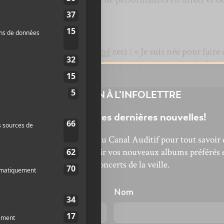
ici le nom de
Partygirl
.
ir,
Charli XCX
a
mentionné
ceci : « Je suis née pour faire 
 des clubs… xcx6 est l’album que j’ai toujours voulu faire 
INSCRIPTION À L’INFOLETTRE
Ne manquez pas les dernières nouvelles!
bonnez-vous à l’infolettre du Canal Auditif pour tout savoir 
’actualité musicale, découvrir vos nouveaux albums préférés 
revivre les concerts de la veille.
énom
Nom