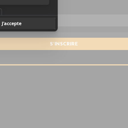
resse courriel
*