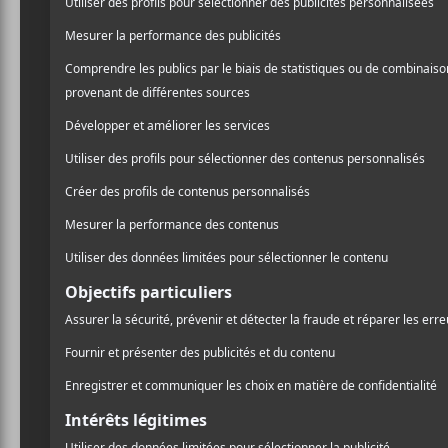
Charli X
de sorti
deux ch
C’est le 7 juin pr
Emma Aitchison, al
dansante paire
Cl
disque de club » 
l’artiste.
Ces deux chansons sur la 
Dutch
, mais également ave