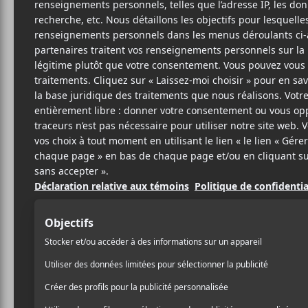
3 AVRIL 2024
FÉLIX LEFEBVRE-
PAR
MASSEY
/ ÉLECTRONIQUE
/ POP
PARTAGER
F
T
P
A
W
A
C
I
R
E
T
T
B
T
A
O
E
G
O
R
E
K
R