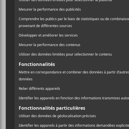
sets. Le tout prend jusqu’
Au sujet de l’oeuvre à ven
musique dansante… je viens
A
l
Pr