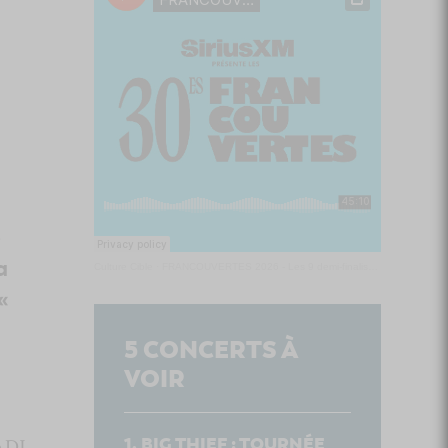
e
a
Culture Cible
·
FRANCOUVERTES 2026 - Les 9 demi-finalistes analysés à chaud! | Culture Cible
«
5
CONCERTS À
VOIR
BIG THIEF : TOURNÉE
e DJ