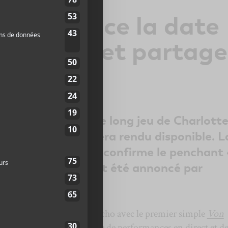
CX annonce la date
e de Brat et partage
ansons
ochain que le sixième long jeu de Charlott
ias Charli XCX, sera rendu disponible. L
ub Classics
et
B2B
confirme le penchant 
qui avait récemment été annoncé par
quinzaine attendues font écho avec le premier simple
Von
c l’
annonce
d’une poignée de performances en direct et d