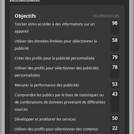
particulièrement marqués.
Michaëlle Richer —
Osti
Michaëlle Richer
a lancé son premier simple
comme un pavé dans la mare. Avec un gros mot, une
trame qui sent les fins de soirées où les demi-mots
remplacent les vérités et des paroles qui ne prennent
pas de détour pour exprimer leur fiel.
Osti
, ça
fonctionne en… osti.
Pour en lire plus sur la chanson