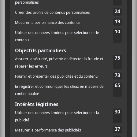
Mon Doux Saigneur —
Horizon
Mon Doux Saigneur
lançait
Horizon
plus tôt ce
mois-ci. C’est une de ses chansons les plus récits. On y
retrouve une grosse influence de
Jean Leloup
, sans
qu’on sente le pastiche ou la copie. C’est bon,
mélodieux et tout à fait accrocheur.
Pour en lire plus sur la chanson