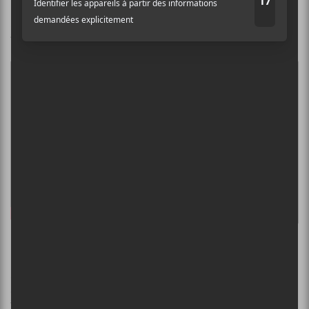
Pour en lire plus sur la chanson
Richard Dawson —
Two Halves
C’est difficile de dire ce qui frappe le plus chez
Richard Dawson
. Est-ce sa voix aussi unique que