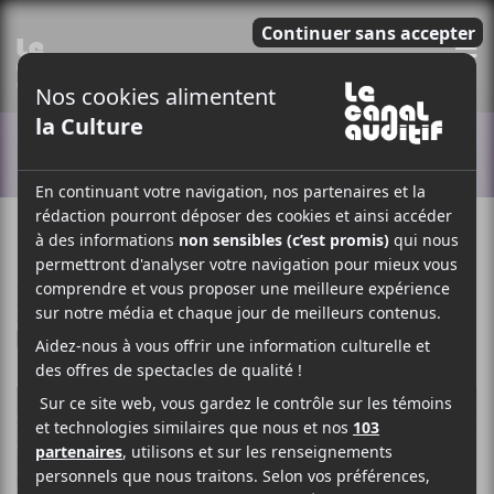
E
ACTUALITÉS
2 OCTOBRE 2019
LOUIS-PHILIPPE LABRÈCHE
PAR
/ FOLK
/ FRANCOPHONE
/ ROCK
F
T
P
A
W
A
C
I
R
E
T
T
B
T
A
O
E
G
O
R
E
K
R