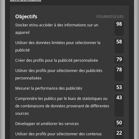
Gethsemane
5 ans après la sortie de
Making A
Door Less Open
, la formation
californienne est de retrouve avec
The Scholars
.
C’est le 2 mai prochain que l’album paraîtra chez la
maison de disque Matador.
The Scholars
est un
album-concept qui se déroule sur le campus d’une
université fictive, Parnassus University, et les
chansons suivent les destins de différents étudiants et
du personnel enseignant.