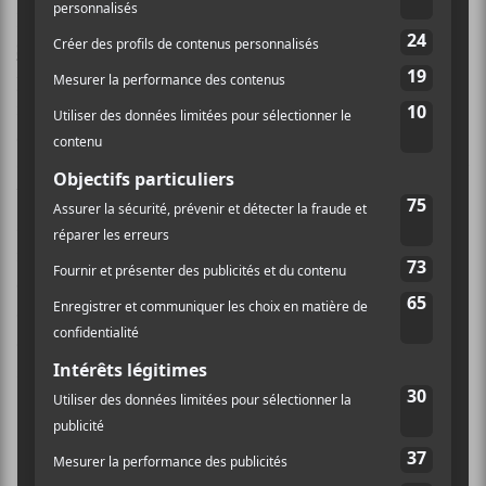
De
Gethsemane
, le premier extrait de l’album, le
Car
Seat Headrest
a dit : « Après avoir ramené à la vie un
patient médicalement décédé, elle commence à
retrouver des pouvoirs réprimés depuis l’enfance,
celui de guérir les autres en absorbant leur douleur.
Chaque nuit, au lieu de rêves, elle rencontre la douleur
brute et les histoires des âmes qu’elle a touchées tout
au long de la journée. La réalité se brouille et elle se
retrouve emmenée dans des installations secrètes
enfouies sous l’école de médecine, où d’anciens êtres
qui règnent secrètement. » La pièce est nommée
d’après le jardin où Jésus est arrêté après la dernière
scène dans la bible.