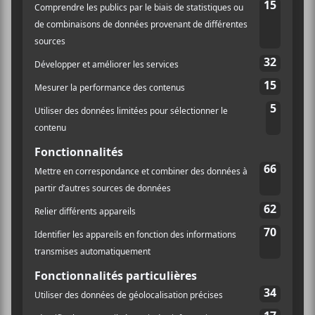
The Scholars
:
01.
CCF (I’m Gonna Stay With You)
02.
Devereaux
03.
Lady Gay Approximately
04.
The Catastrophe (Good Luck With That, Man)
05.
Equals
06.
Gethsemane
07.
Reality
08.
Planet Desperation