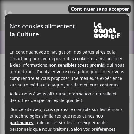
E
ACTUALITÉS
4 MARS 2025
LOUIS-PHILIPPE LABRÈCHE
PAR
/ ROCK
F
T
P
A
W
A
C
I
R
E
T
T
B
T
A
O
E
G
O
R
E
K
R