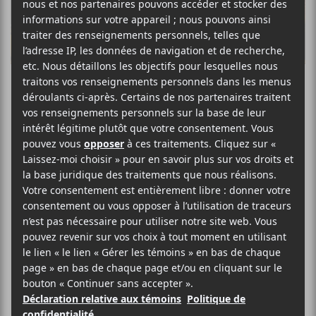
Car Seat
Headrest
annonce un
nouvel album et
présente la
chanson