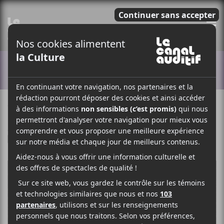
E
ACTUALITÉS
7 MARS 2025
LOUIS-PHILIPPE LABRÈCHE
PAR
/ MÉTAL / INDUSTRIEL
F
T
P
A
W
A
C
I
R
E
T
T
B
T
A
O
E
G
O
R
E
K
R