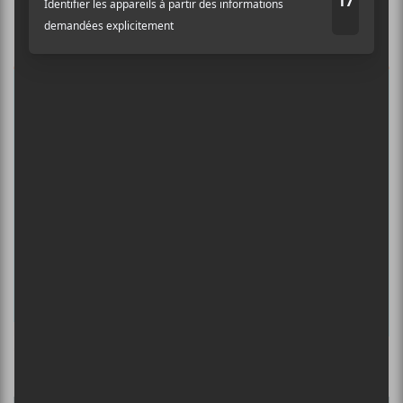
Auditif pour tout savoir de l’actualité
musicale, découvrir vos nouveaux
albums préférés et revivre les
concerts de la veille.
Prénom
Nom
Adresse courriel
*
Culture Cible
·
FRANCOUVERTES 2026 - Les 9 demi-finalistes analysés à chaud! | Culture Cible