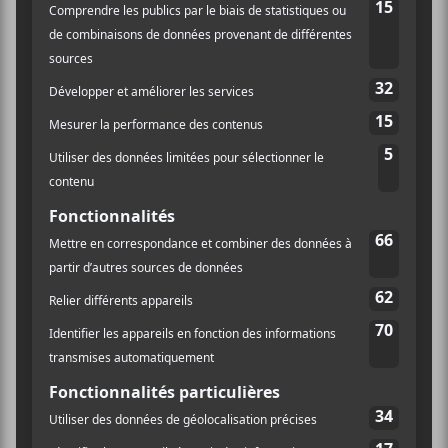
Hark!
01
Andalucia
02
Alabaster
03
Greenwine
04
Christmas in April
05
Souvenirs
06
Oh Holy Night
07
Mille Cherubini in Coro
08
Night’s Falling
09
Glad
10
Christmas Is Coming
11
White Christmas
12
Skating
13
Auld Lang Syne