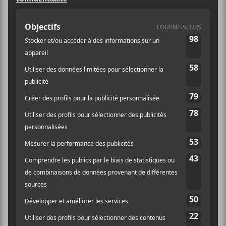
On attend la venue d’un album long
pour l’auteur-compositeur-interprète
américain
Andrew Bird
le 30 octobre
prochain, sous le thème des fêtes de
fin d’année et intitulé
Hark!
.
Avez-vous une impression de déjà-vu? Vous n’avez
pas tort, car l’an dernier,
Bird
sortait également un EP
de Noël appelé
Hark!
. S’y retrouveront les six
chansons de son précédent EP
Hark!
en plus de sept
pièces additionnelles. Parmi celles-ci apparaîtront des
reprises telles que
Souvenirs
par John Prine et
d’
Andalucia
par
John Cale
. Le simple de cette dernière
a justement été délivré aujourd’hui ; son vidéoclip
animé se trouve au bas de cet article.