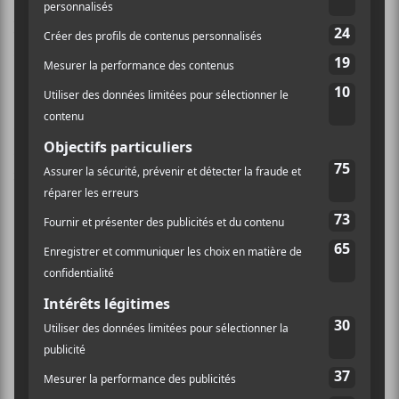
Bird
a aussi annoncé qu’il performera le contenu de
son disque de 2005
Andrew Bird & the Mysterious
Production of Eggs
live on
Seated
.
Son dernier opus studio de 2019,
My Finest Work Yet
s’est mérité une nomination pour le Grammy du
meilleur album folk de l’année.