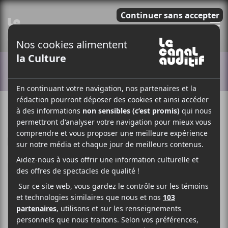
E
ACTUALITÉS
29 SEPTEMBRE 2020
ELOÏSE LÉVEILLÉ-CHAGNON
PAR
/ FOLK
F
T
P
A
W
A
C
I
R
E
T
T
B
T
A
O
E
G
O
R
E
K
R