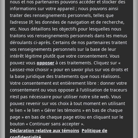
Andrew Bird
annonce un
album des fêtes
et partage un
nouveau simple