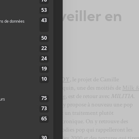
ms à surveiller en
24
IA
(16 août)
KROY
, le projet de Camille
Poliquin, une des moitiés de
Milk 
Bone
, est de retour avec
MILITIA
.
Elle y propose à nouveau une pop
avec un traitement plutôt
électronique. On y retrouve des
mélodies pop qui rappelleront les
années 2000 et des textures qui tire