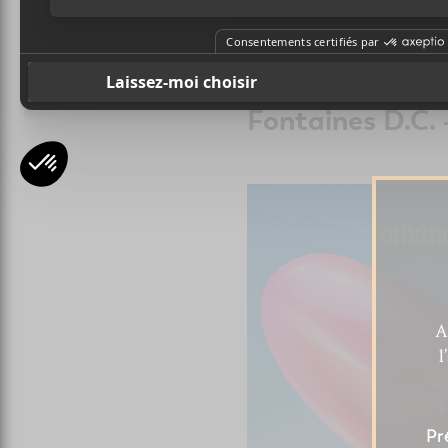
Fontaines D.C.
A
l
Pr