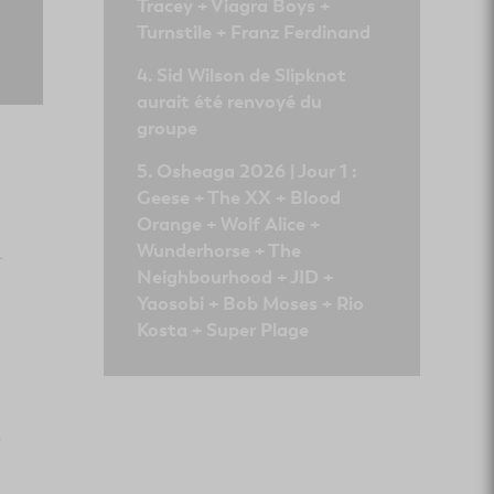
Tracey + Viagra Boys +
Turnstile + Franz Ferdinand
Sid Wilson de Slipknot
aurait été renvoyé du
groupe
Osheaga 2026 | Jour 1 :
Geese + The XX + Blood
Orange + Wolf Alice +
Wunderhorse + The
-
Neighbourhood + JID +
Yaosobi + Bob Moses + Rio
Kosta + Super Plage
s