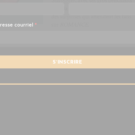
Starbuster
, avec ses gros penchants
pour la pop à la
Beck
est un exemple
des surprises qui attendent les fans
sur
ROMANCE
.
resse courriel
*