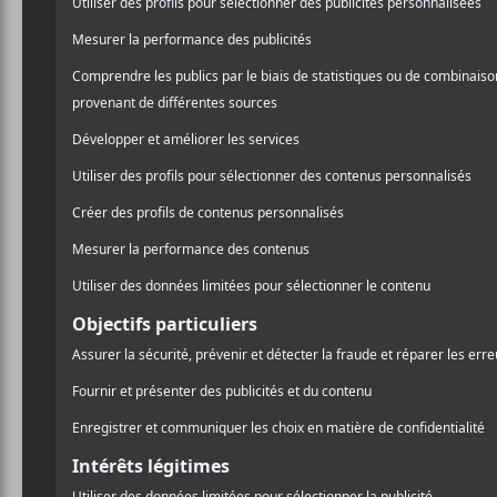
Les albu
août 20
KROY —
MILIT