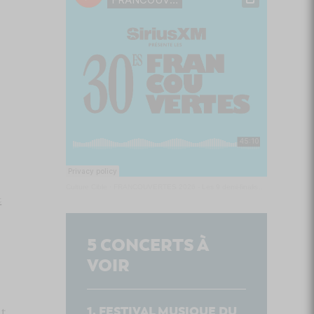
Culture Cible
·
FRANCOUVERTES 2026 - Les 9 demi-finalistes analysés à chaud! | Culture Cible
&
5
CONCERTS À
VOIR
nt
FESTIVAL MUSIQUE DU