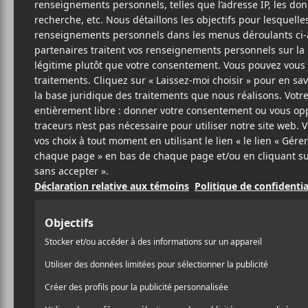
31 JUILLET 2024
LOUIS-PHILIPPE
PAR
LABRÈCHE
/ AUTOCHTONE
/ FRANCOPHONE
/ HIP HOP / RAP
/ JAZZ
/ POP
/ PUNK/HARDCORE
/ ROCK
PARTAGER
F
T
P
A
W
A
C
I
R
E
T
T
B
T
A
O
E
G
O
R
E
K
R