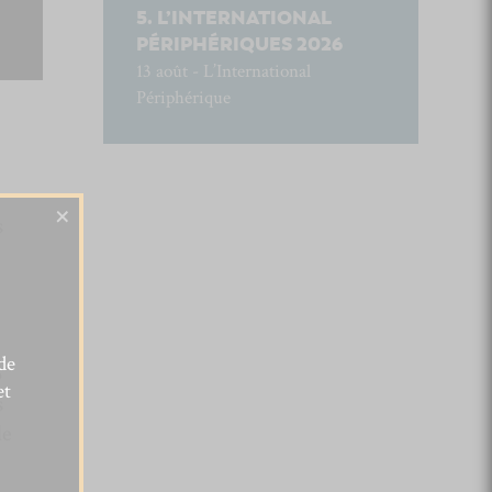
L’INTERNATIONAL
PÉRIPHÉRIQUES 2026
13 août - L’International
Périphérique
×
s
de
p
et
s
de