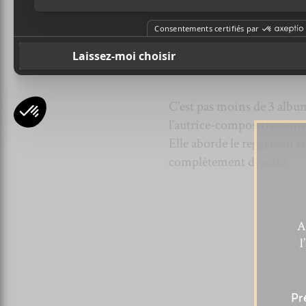
C’est pas moins de 3 albu
l’autrice-compositrice-int
Elle aborde le reggaeton e
complètement déjanté.
A
l
Pr