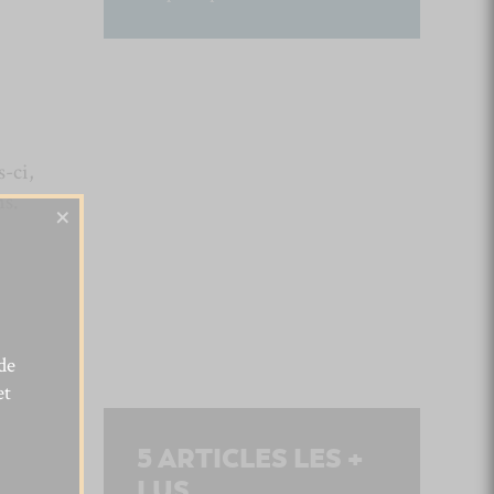
-ci,
ms.
×
de
et
5
ARTICLES LES +
LUS