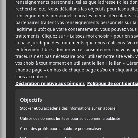
3 DÉCEMBRE 2021
LOUIS-PHILIPPE
PAR
LABRÈCHE
/ ÉLECTRONIQUE
/ EXPÉRIMENTAL
/ FRANCOPHONE
/ HIP HOP / RAP
/ POP
/ ROCK
PARTAGER
F
T
P
A
W
A
C
I
R
E
T
T
B
T
A
O
E
G
O
R
E
K
R