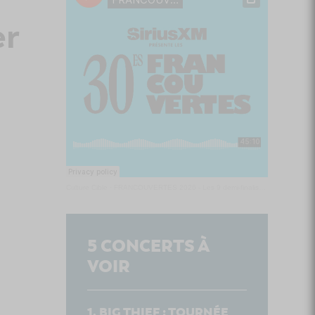
er
Culture Cible
·
FRANCOUVERTES 2026 - Les 9 demi-finalistes analysés à chaud! | Culture Cible
5
CONCERTS À
VOIR
BIG THIEF : TOURNÉE