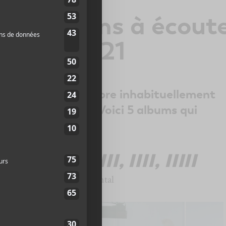
ux albums à écout
embre 2021
e moitié de décembre inhabituellement
d les mélomanes. Voici 5 albums qui
’hui à écouter.
A —
KICK II, III, IIII, IIIII
Electro, expérimental