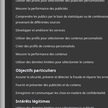
5 nouvea
— 3 déc
C’est une premièr
occupée qui atten
paraissent aujourd
ARC